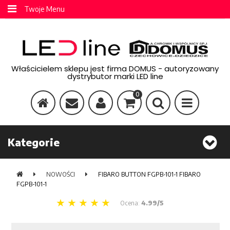
Twoje Menu
Właścicielem sklepu jest firma DOMUS - autoryzowany
dystrybutor marki LED line
0
Kategorie
NOWOŚCI
FIBARO BUTTON FGPB-101-1 FIBARO
FGPB-101-1
Ocena:
4.99/5