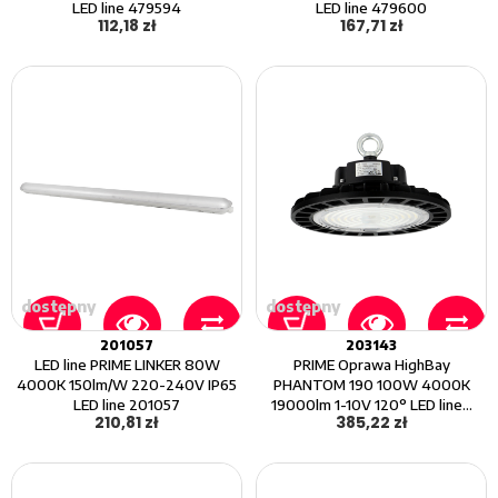
LED line 479594
LED line 479600
112,18 zł
167,71 zł
dostępny
dostępny
201057
203143
LED line PRIME LINKER 80W
PRIME Oprawa HighBay
4000K 150lm/W 220-240V IP65
PHANTOM 190 100W 4000K
LED line 201057
19000lm 1-10V 120° LED line...
210,81 zł
385,22 zł