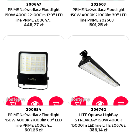
200647
202603
PRIME Naświetlacz Floodlight
PRIME Naświetlacz Floodlight
150W 4000K 21000lm 120° LED
150W 4000K 21000lm 30° LED
line PRIME 200647...
line PRIME 202603...
449,77 zł
501,25 zł
dostępny
dostępny
200654
206762
PRIME Naświetlacz Floodlight
LITE Oprawa HighBay
150W 4000K 21000lm 60° LED
STREAKBAY 150W 4000K
line PRIME 200654...
15000lm LED line LITE 206762
501,25 zł
385,14 zł