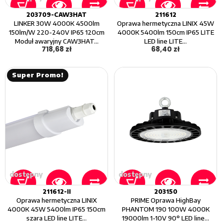
203709-CAW3HAT
211612
LINKER 30W 4000K 4500lm
Oprawa hermetyczna LINIX 45W
150lm/W 220-240V IP65 120cm
4000K 5400lm 150cm IP65 LITE
Moduł awaryjny CAW3HAT...
LED line LITE...
718,68 zł
68,40 zł
Super Promo!
dostępny
dostępny
211612-II
203150
Oprawa hermetyczna LINIX
PRIME Oprawa HighBay
4000K 45W 5400lm IP65 150cm
PHANTOM 190 100W 4000K
szara LED line LITE...
19000lm 1-10V 90° LED line...