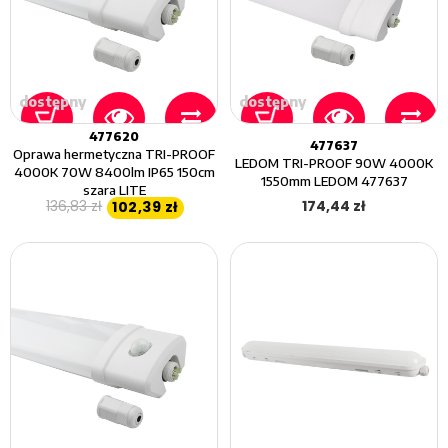
dostępny
dostępny
477620
477637
Oprawa hermetyczna TRI-PROOF
LEDOM TRI-PROOF 90W 4000K
4000K 70W 8400lm IP65 150cm
1550mm LEDOM 477637
szara LITE
136,83 zł
174,44 zł
102,39 zł