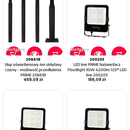
dostępny
dostępny
206618
200203
Słup oświetleniowy 4m składany
LED line PRIME Naświetlacz
czarny - możliwość przedłużenia
Floodlight 30W 4200lm 120° LED
PRIME 206618
line 200203
459,09 zł
165,09 zł