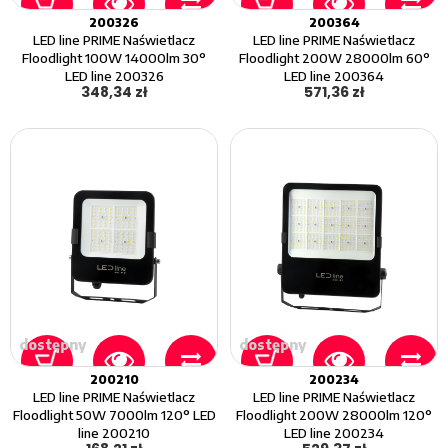
200326
200364
LED line PRIME Naświetlacz
LED line PRIME Naświetlacz
Floodlight 100W 14000lm 30°
Floodlight 200W 28000lm 60°
LED line 200326
LED line 200364
348,34 zł
571,36 zł
dostępny
dostępny
200210
200234
LED line PRIME Naświetlacz
LED line PRIME Naświetlacz
Floodlight 50W 7000lm 120° LED
Floodlight 200W 28000lm 120°
line 200210
LED line 200234