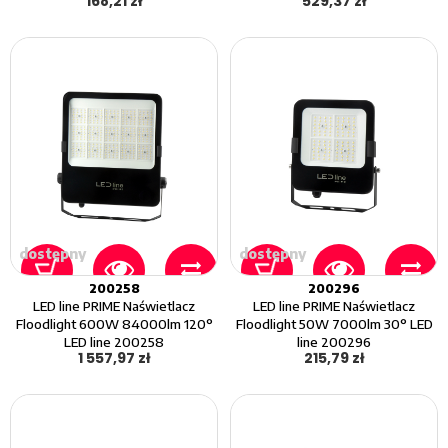
168,21 zł
529,37 zł
dostępny
dostępny
200258
200296
LED line PRIME Naświetlacz
LED line PRIME Naświetlacz
Floodlight 600W 84000lm 120°
Floodlight 50W 7000lm 30° LED
LED line 200258
line 200296
1 557,97 zł
215,79 zł