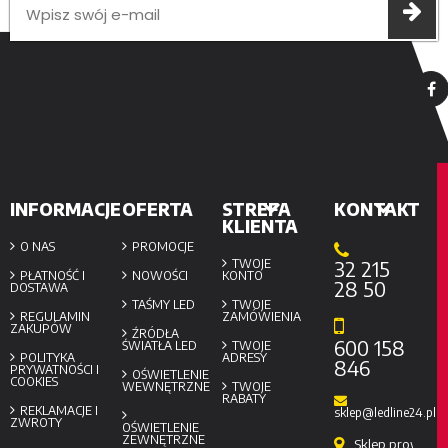
INFORMACJE
OFERTA
STREFA
KONTAKT
KLIENTA
O NAS
PROMOCJE
TWOJE
32 215
PŁATNOŚĆ I
NOWOŚCI
KONTO
28 50
DOSTAWA
TAŚMY LED
TWOJE
REGULAMIN
ZAMÓWIENIA
ZAKUPÓW
ŹRÓDŁA
600 158
ŚWIATŁA LED
TWOJE
POLITYKA
ADRESY
846
PRYWATNOŚCI I
OŚWIETLENIE
COOKIES
WEWNĘTRZNE
TWOJE
RABATY
REKLAMACJE I
sklep@ledline24.pl
ZWROTY
OŚWIETLENIE
ZEWNĘTRZNE
Sklep prowadzi