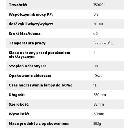
Trwałość:
35000h
Współczynnik mocy PF:
0,9
Ilość cykli włącz/wyłącz:
20000
Kroki MacAdama:
≤6
Temperatura pracy:
`-20 ÷ 40°C
Klasa ochrony przed porażeniem
II
elektrycznym:
Stopień ochrony IK:
08
Opakowanie zbiorcze:
10szt.
Czas nagrzewania lampy do 60%:
1s
Długość:
650mm
Szerokość:
82mm
Wysokość:
60mm
Masa produktu z opakowaniem:
382g