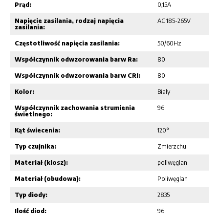
Prąd:
0,15A
Napięcie zasilania, rodzaj napięcia
AC 185-265V
zasilania:
Częstotliwość napięcia zasilania:
50/60Hz
Współczynnik odwzorowania barw Ra:
80
Współczynnik odwzorowania barw CRI:
80
Kolor:
Biały
Współczynnik zachowania strumienia
96
świetlnego:
Kąt świecenia:
120°
Typ czujnika:
Zmierzchu
Materiał (klosz):
poliwęglan
Materiał (obudowa):
Poliwęglan
Typ diody:
2835
Ilość diod:
96