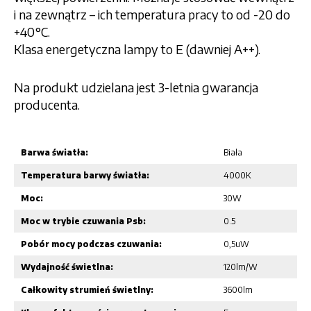
i na zewnątrz – ich temperatura pracy to od -20 do
+40°C.
Klasa energetyczna lampy to E (dawniej A++).
Na produkt udzielana jest 3-letnia gwarancja
producenta.
Barwa światła:
Biała
Temperatura barwy światła:
4000K
Moc:
30W
Moc w trybie czuwania Psb:
0.5
Pobór mocy podczas czuwania:
0,5uW
Wydajność świetlna:
120lm/W
Całkowity strumień świetlny:
3600lm