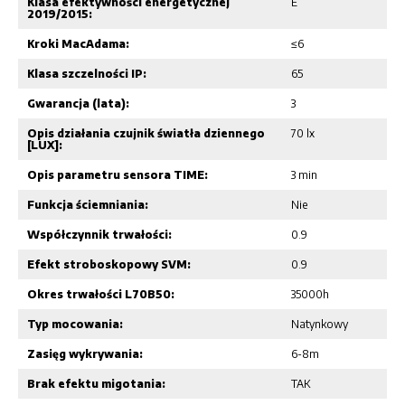
Klasa efektywności energetycznej
E
2019/2015:
Kroki MacAdama:
≤6
Klasa szczelności IP:
65
Gwarancja (lata):
3
Opis działania czujnik światła dziennego
70 lx
[LUX]:
Opis parametru sensora TIME:
3 min
Funkcja ściemniania:
Nie
Współczynnik trwałości:
0.9
Efekt stroboskopowy SVM:
0.9
Okres trwałości L70B50:
35000h
Typ mocowania:
Natynkowy
Zasięg wykrywania:
6-8m
Brak efektu migotania:
TAK