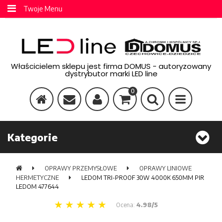
Twoje Menu
Właścicielem sklepu jest firma DOMUS - autoryzowany
dystrybutor marki LED line
0
Kategorie
OPRAWY PRZEMYSŁOWE
OPRAWY LINIOWE
HERMETYCZNE
LEDOM TRI-PROOF 30W 4000K 650MM PIR
LEDOM 477644
Ocena:
4.98/5