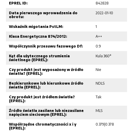
EPREL ID:
842828
Data pierwszego wprowadzenia do
2022-01-10
obrotu:
Wskaźnik migotania PstLM:
1
Klasa Energetyczna 874/2012:
A++
Współczynnik przesuwu fazowego Df:
0.9
Kąt dla użytecznego strumienia
Kula 360°
świetlnego (EPREL):
Czy produkt jest wyposażony w źródło
Nie
światła? (EPREL):
Bezkierunkowe lub kierunkowe źródło
NDLS
światła (EPREL):
Czy produkt jest źródłem światła?
Tak
(EPREL):
Źródło światła zasilane lub niezasilane
MLS
napięciem sieciowym (EPREL):
Współrzędne chromatyczności x i y
0.379|0.378
(EPREL):