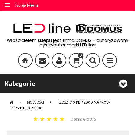
Twoje Menu
Właścicielem sklepu jest firma DOMUS - autoryzowany
dystrybutor marki LED line
0
Kategorie
NOWOŚCI
KLOSZ C10 KLIK 2000 NARROW
TOPMET 63620000
Ocena:
4.99/5