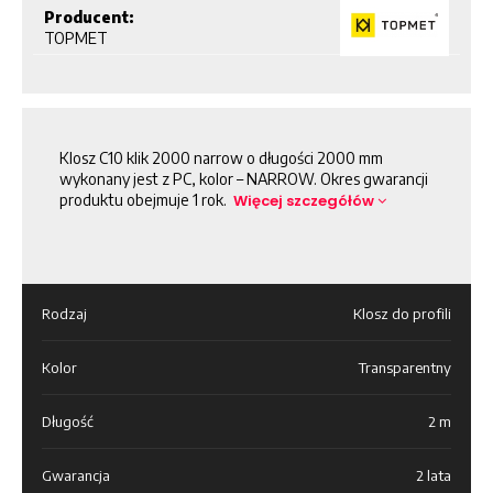
Producent:
TOPMET
Klosz C10 klik 2000 narrow o długości 2000 mm
wykonany jest z PC, kolor – NARROW. Okres gwarancji
produktu obejmuje 1 rok.
Więcej szczegółów
Rodzaj
Klosz do profili
Kolor
Transparentny
Długość
2 m
Gwarancja
2 lata