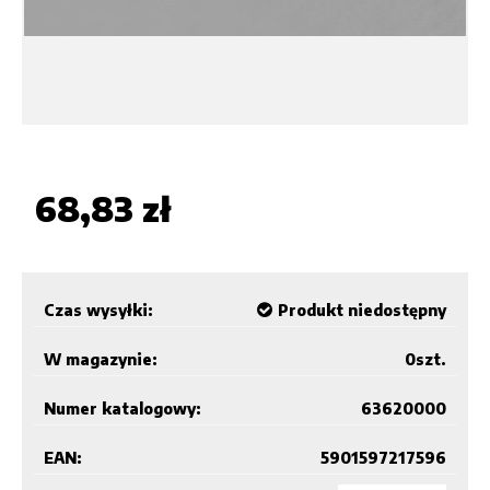
68,83 zł
Czas wysyłki:
Produkt niedostępny
W magazynie:
0
szt.
Numer katalogowy:
63620000
EAN:
5901597217596