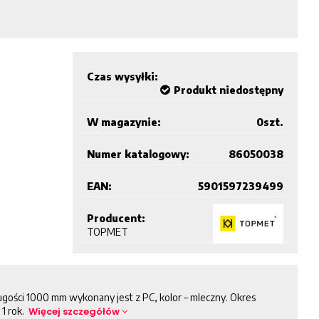
Czas wysyłki:
Produkt niedostępny
W magazynie:
0
szt.
Numer katalogowy:
86050038
EAN:
5901597239499
Producent:
TOPMET
ługości 1000 mm wykonany jest z PC, kolor – mleczny. Okres
 1 rok.
Więcej szczegółów