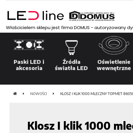
Właścicielem sklepu jest firma DOMUS - autoryzowany dyst
Paski LED i
Źródła
Oświetlenie
akcesoria
światła LED
wewnętrzne
NOWOŚCI
KLOSZ I KLIK 1000 MLECZNY TOPMET 8605
Klosz I klik 1000 