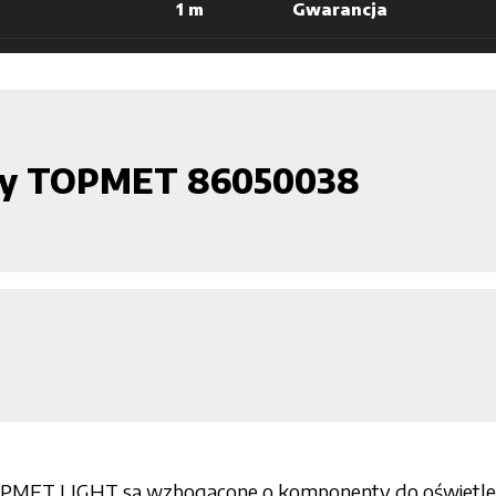
1 m
Gwarancja
czny TOPMET 86050038
OPMET LIGHT są wzbogacone o komponenty do oświetlenia 