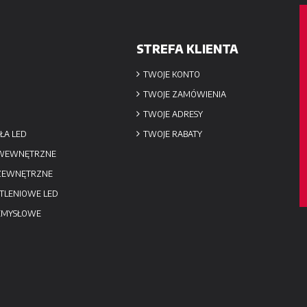
STREFA KLIENTA
TWOJE KONTO
TWOJE ZAMÓWIENIA
TWOJE ADRESY
ŁA LED
TWOJE RABATY
 WEWNĘTRZNE
 ZEWNĘTRZNE
TLENIOWE LED
EMYSŁOWE