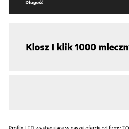
Długość
Klosz I klik 1000 mle
Profile LED występujące w naszej ofercie od firmy T