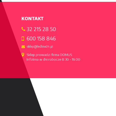
KONTAKT
32 215 28 50
600 158 846
sklep@ledline24.pl
Sklep prowadzi firma DOMUS

Infolinia w dni robocze 8:30 - 16:00