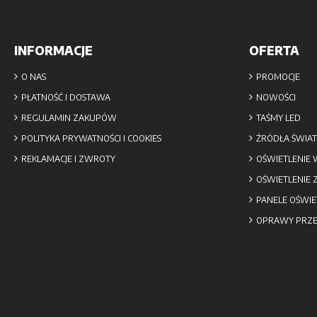
INFORMACJE
OFERTA
O NAS
PROMOCJE
PŁATNOŚĆ I DOSTAWA
NOWOŚCI
REGULAMIN ZAKUPÓW
TAŚMY LED
POLITYKA PRYWATNOŚCI I COOKIES
ŹRÓDŁA ŚWIAT
REKLAMACJE I ZWROTY
OŚWIETLENIE
OŚWIETLENIE
PANELE OŚWIE
OPRAWY PRZ