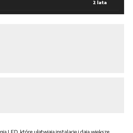
2 lata
LED, które ułatwiają instalację i dają większe