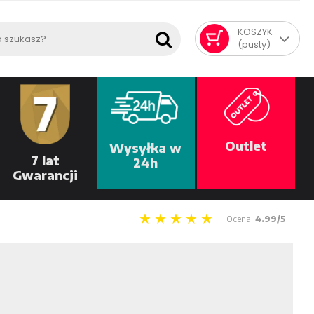
KOSZYK
(pusty)
Outlet
Wysyłka w
7 lat
24h
Gwarancji
Ocena:
4.99/5