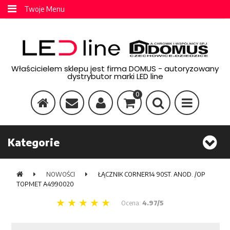
Twoje Menu
Właścicielem sklepu jest firma DOMUS - autoryzowany
dystrybutor marki LED line
0
Kategorie
NOWOŚCI
ŁĄCZNIK CORNER14 90ST. ANOD. /OP
TOPMET A4990020
Ocena:
4.97/5