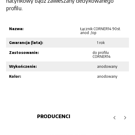
natynkowy bądź zawieszany dedykowanego
profilu.
Nazwa:
Łącznik CORNER14 90st.
anod. /op
Gwarancja (lata):
1 rok
Zastosowanie:
do profilu
CORNER14
Wykończenie:
anodowany
Kolor:
anodowany
PRODUCENCI