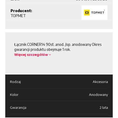
Producent:
TOPMET
Łącznik CORNER14 90st. anod. /op. anodowany Okres
gwarancji produktu obejmuje 1 rok.
Więcej szczegółów
Rodzaj
Akcesoria
Kolor
Anodowany
Gwarancja
2 lata