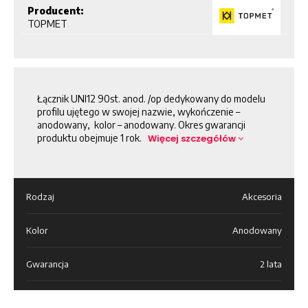
Producent:
TOPMET
Łącznik UNI12 90st. anod. /op dedykowany do modelu
profilu ujętego w swojej nazwie, wykończenie –
anodowany, kolor – anodowany. Okres gwarancji
produktu obejmuje 1 rok.
Więcej szczegółów
Rodzaj
Akcesoria
Kolor
Anodowany
Gwarancja
2 lata