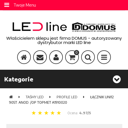
Twoje Menu
Właścicielem sklepu jest firma DOMUS - autoryzowany
dystrybutor marki LED line
0
Kategorie
TAŚMY LED
PROFILE LED
ŁĄCZNIK UNI12
90ST. ANOD. /OP TOPMET A1910020
Ocena:
4.97/5