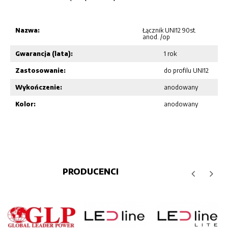
Nazwa:
Łącznik UNI12 90st.
anod. /op
Gwarancja (lata):
1 rok
Zastosowanie:
do profilu UNI12
Wykończenie:
anodowany
Kolor:
anodowany
PRODUCENCI