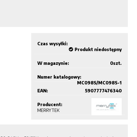
Czas wysyłki:
Produkt niedostępny
W magazynie:
0
szt.
Numer katalogowy:
MC098S/MC098S-1
EAN:
5907777476340
Producent:
MERRYTEK