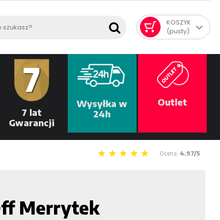
KOSZYK
(pusty)
Outlet
Wysyłka w
7 lat
24h
Gwarancji
Ocena:
4.97/5
ff Merrytek