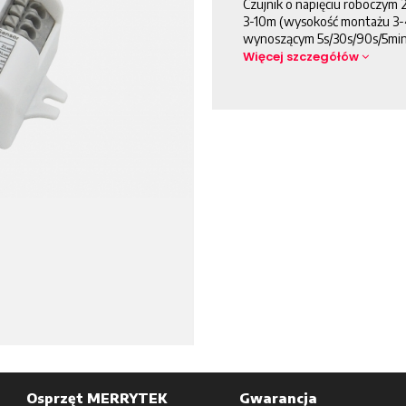
Czujnik o napięciu roboczym
3-10m (wysokość montażu 3-
wynoszącym 5s/30s/90s/5min/
Więcej szczegółów
Osprzęt MERRYTEK
Gwarancja