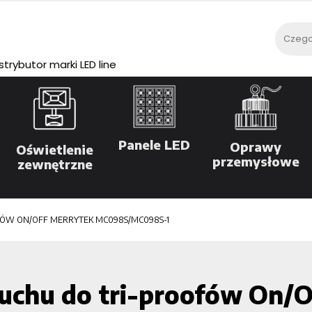
rybutor marki LED line
Panele LED
Oprawy
Oświetlenie
przemysłowe
zewnętrzne
FÓW ON/OFF MERRYTEK MC098S/MC098S-1
uchu do tri-proofów On/O