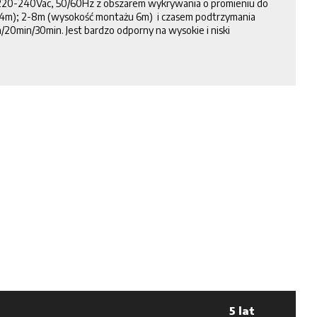
 220-240Vac, 50/60Hz z obszarem wykrywania o promieniu do
4m); 2-8m (wysokość montażu 6m) i czasem podtrzymania
20min/30min. Jest bardzo odporny na wysokie i niski
5 lat