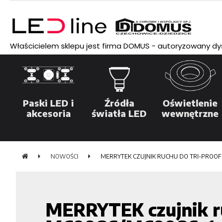
Właścicielem sklepu jest firma DOMUS - autoryzowany dyst
Paski LED i
Źródła
Oświetlenie
akcesoria
światła LED
wewnętrzne
NOWOŚCI
MERRYTEK CZUJNIK RUCHU DO TRI-PROO
MERRYTEK czujnik r