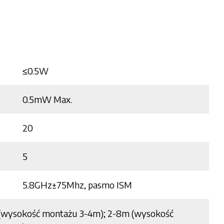
≤0.5W
0.5mW Max.
20
5
5.8GHz±75Mhz, pasmo ISM
(wysokość montażu 3-4m); 2-8m (wysokość