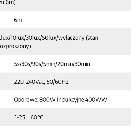
żu 6m)
6m
2lux/10lux/30lux/50lux/wyłączony (stan
rozproszony)
5s/30s/90s/5min/20min/30min
220-240Vac, 50/60Hz
Oporowe: 800W Indukcyjne 400WW
`-25 ÷ 60°C