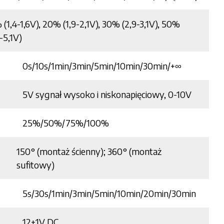
 (1,4-1,6V), 20% (1,9-2,1V), 30% (2,9-3,1V), 50%
-5,1V)
0s/10s/1min/3min/5min/10min/30min/+∞
5V sygnał wysoko i niskonapięciowy, 0-10V
25%/50%/75%/100%
150° (montaż ścienny); 360° (montaż
sufitowy)
5s/30s/1min/3min/5min/10min/20min/30min
12±1V DC