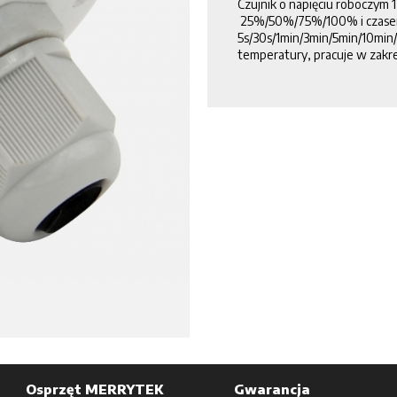
Czujnik o napięciu roboczym
25%/50%/75%/100% i czase
5s/30s/1min/3min/5min/10min/
temperatury, pracuje w zakr
Osprzęt MERRYTEK
Gwarancja