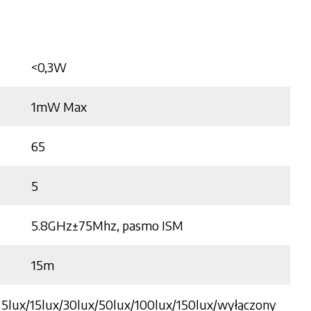
<0,3W
1mW Max
65
5
5.8GHz±75Mhz, pasmo ISM
15m
5lux/15lux/30lux/50lux/100lux/150lux/wyłączony