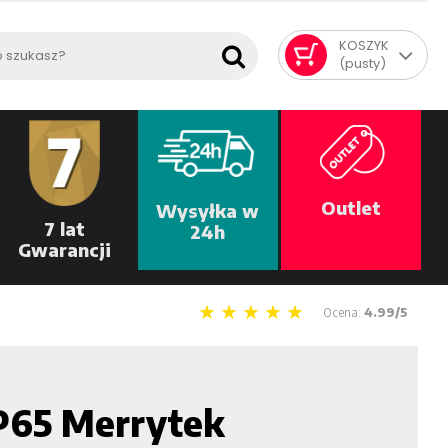
KOSZYK
(pusty)
Outlet
Wysyłka w
7 lat
24h
Gwarancji
Ocena:
4.99/5
P65 Merrytek