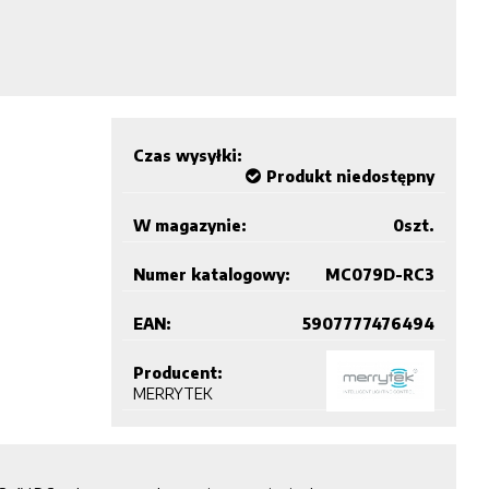
Czas wysyłki:
Produkt niedostępny
W magazynie:
0
szt.
Numer katalogowy:
MC079D-RC3
EAN:
5907777476494
Producent:
MERRYTEK