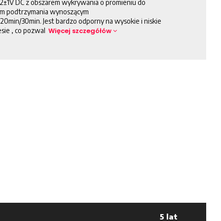
 12±1V DC z obszarem wykrywania o promieniu do
m podtrzymania wynoszącym
20min/30min. Jest bardzo odporny na wysokie i niskie
esie , co pozwal
Więcej szczegółów
5 lat