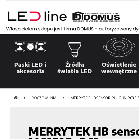
Właścicielem sklepu jest firma DOMUS - autoryzowany dyst
Paski LED i
Źródła
Oświetlenie
akcesoria
światła LED
wewnętrzne
POCZEKALNIA
MERRYTEK HB SENSOR PLUG-IN RC3 3-
MERRYTEK HB sensor