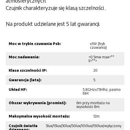
atmosferycznych.
Czujnik charakteryzuje się klasą szczelności .
Na produkt udzielane jest 5 lat gwarancji.
Moc w trybie czuwania Psb:
≤1W (tryb
czuwania)
Moc nadawania:
<0.5mw max=""
li="">
Klasa szczelności IP:
20
Gwarancja (lata):
5
Układ HF:
5.8GHz±75Mhz, pasmo
ISM
Obszar wykrywania (promień):
6m przy montażu na
wysokości 8m
Maksymalna wysokość montażu:
12m
Czujnik światła
5lux/15lux/30lux/50lux/100lux/150lux/wyłączony
dziennego: