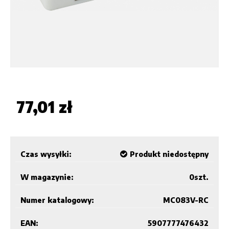
77,01 zł
Czas wysyłki:
Produkt niedostępny
W magazynie:
0
szt.
Numer katalogowy:
MC083V-RC
EAN:
5907777476432