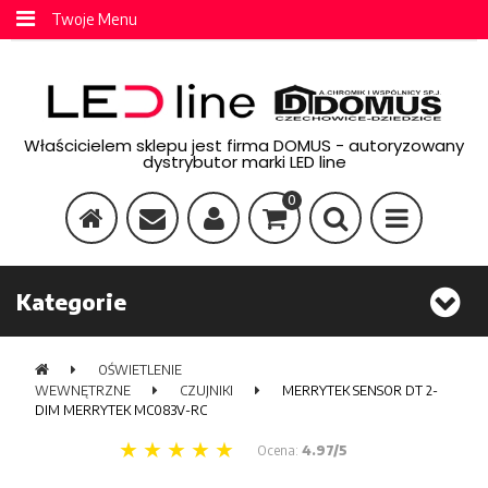
Twoje Menu
Właścicielem sklepu jest firma DOMUS - autoryzowany
dystrybutor marki LED line
0
Kategorie
OŚWIETLENIE
WEWNĘTRZNE
CZUJNIKI
MERRYTEK SENSOR DT 2-
DIM MERRYTEK MC083V-RC
Ocena:
4.97/5