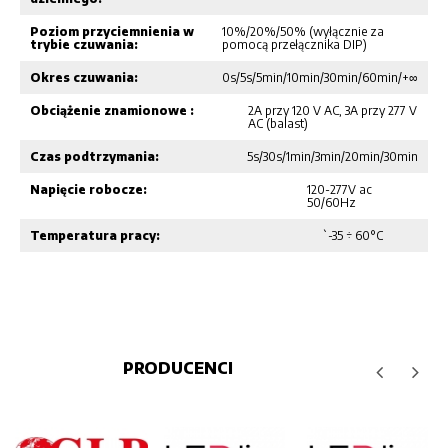
Poziom przyciemnienia w
10%/20%/50% (wyłącznie za
trybie czuwania:
pomocą przełącznika DIP)
Okres czuwania:
0s/5s/5min/10min/30min/60min/+∞
Obciążenie znamionowe :
2A przy 120 V AC, 3A przy 277 V
AC (balast)
Czas podtrzymania:
5s/30s/1min/3min/20min/30min
Napięcie robocze:
120-277V ac
50/60Hz
Temperatura pracy:
`-35 ÷ 60°C
PRODUCENCI