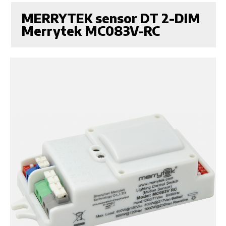
MERRYTEK sensor DT 2-DIM
Merrytek MC083V-RC