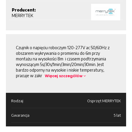
Producent:
MERRYTEK
Czujnik o napięciu roboczym 120-277V ac 50/60Hz z
obszarem wykrywania o promieniu do 6m przy
montażu na wysokości 8m i czasem podtrzymania
wynoszącym 5s/30s/1min/3min/20min/30min. Jest
bardzo odporny na wysokie i niskie temperatury,
pracuje w zakr
Więcej szczegółów
Rodzaj
Osprzęt MERRYTEK
Gwarancja
5 lat