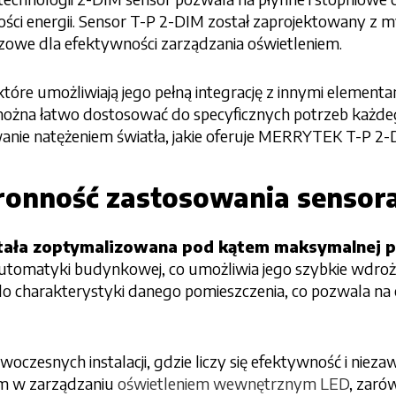
ości energii. Sensor T-P 2-DIM został zaprojektowany z
uczowe dla efektywności zarządzania oświetleniem.
óre umożliwiają jego pełną integrację z innymi elementam
r można łatwo dostosować do specyficznych potrzeb każde
wanie natężeniem światła, jakie oferuje MERRYTEK T-P 2-
tronność zastosowania senso
ała zoptymalizowana pod kątem maksymalnej pro
omatyki budynkowej, co umożliwia jego szybkie wdrożeni
o charakterystyki danego pomieszczenia, co pozwala n
oczesnych instalacji, gdzie liczy się efektywność i niez
em w zarządzaniu
oświetleniem wewnętrznym LED
, zaró