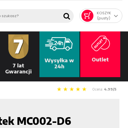
KOSZYK
(pusty)
Outlet
Wysyłka w
7 lat
24h
Gwarancji
Ocena:
4.99/5
tek MC002-D6