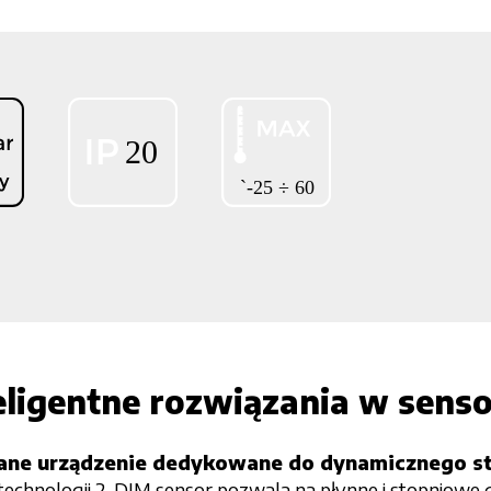
teligentne rozwiązania w sen
e urządzenie dedykowane do dynamicznego ste
i technologii 2-DIM sensor pozwala na płynne i stopniowe