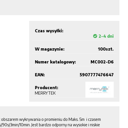
Czas wysyłki:
2-4 dni
W magazynie:
100
szt.
Numer katalogowy:
MC002-D6
EAN:
5907777476647
Producent:
MERRYTEK
 z obszarem wykrywania o promieniu do Maks. 5m i czasem
90s/3min/10min. Jest bardzo odporny na wysokie i niskie