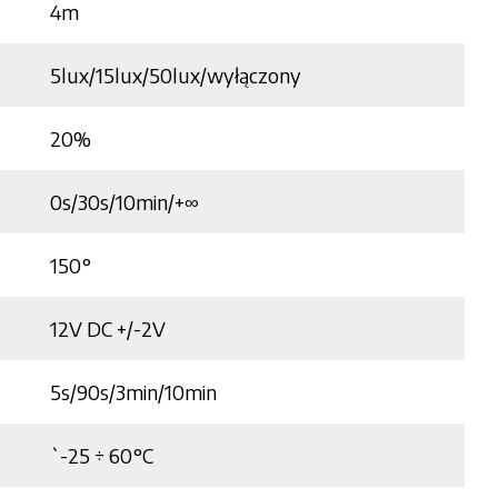
4m
5lux/15lux/50lux/wyłączony
20%
0s/30s/10min/+∞
150°
12V DC +/-2V
5s/90s/3min/10min
`-25 ÷ 60°C