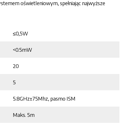
systemem oświetleniowym, spełniając najwyższe
≤0,5W
<0.5mW
20
5
5.8GHz±75Mhz, pasmo ISM
Maks. 5m