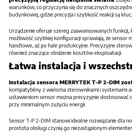
warunków, co przyczynia się do znacznych oszczędn
budynkowej, gdzie precyzja i szybkość reakcji są kl
Urządzenie oferuje szereg zaawansowanych funkcji, kt
możliwość szybkiej konfiguracji sprawiają, że senso
handlowe, aż po hale produkcyjne. Precyzyjne stero
również znaczące obniżenie kosztów eksploatacji.
Łatwa instalacja i wszechs
Instalacja sensora MERRYTEK T-P 2-DIM zost
kompatybilny z wieloma sterownikami i systemami aut
ustawieniom sensor można precyzyjnie dostosować d
przy minimalnym zużyciu energii.
Sensor T-P 2-DIM stanowi idealne rozwiązanie dla now
prostota obsługi czynią go niezastąpionym element