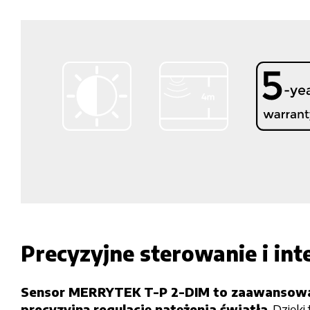
Precyzyjne sterowanie i in
Sensor MERRYTEK T-P 2-DIM to zaawansowan
precyzyjną regulację natężenia światła
. Dzięk