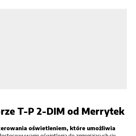
sorze T-P 2-DIM od Merrytek
rowania oświetleniem, które umożliwia
 dostosowywanie oświetlenia do zmieniających się