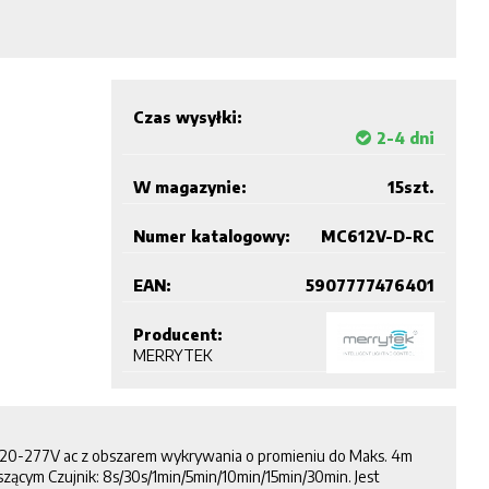
Czas wysyłki:
2-4 dni
W magazynie:
15
szt.
Numer katalogowy:
MC612V-D-RC
EAN:
5907777476401
Producent:
MERRYTEK
 120-277V ac z obszarem wykrywania o promieniu do Maks. 4m
zącym Czujnik: 8s/30s/1min/5min/10min/15min/30min. Jest