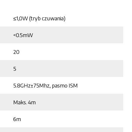
≤1,0W (tryb czuwania)
<0.5mW
20
5
5.8GHz±75Mhz, pasmo ISM
Maks. 4m
6m