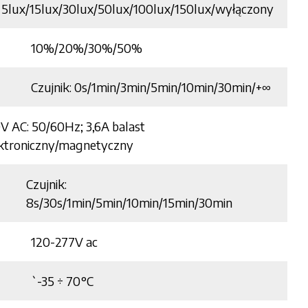
5lux/15lux/30lux/50lux/100lux/150lux/wyłączony
10%/20%/30%/50%
Czujnik: 0s/1min/3min/5min/10min/30min/+∞
V AC: 50/60Hz; 3,6A balast
ktroniczny/magnetyczny
Czujnik:
8s/30s/1min/5min/10min/15min/30min
120-277V ac
`-35 ÷ 70°C