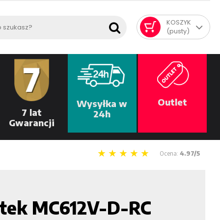
KOSZYK
(pusty)
Outlet
Wysyłka w
7 lat
24h
Gwarancji
Ocena:
4.97/5
ytek MC612V-D-RC