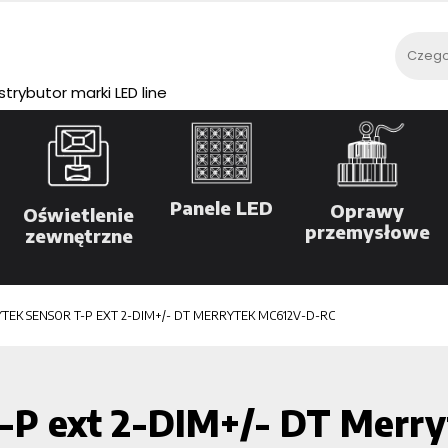
rybutor marki LED line
Panele LED
Oprawy
Oświetlenie
przemysłowe
zewnętrzne
TEK SENSOR T-P EXT 2-DIM+/- DT MERRYTEK MC612V-D-RC
-P ext 2-DIM+/- DT Merr