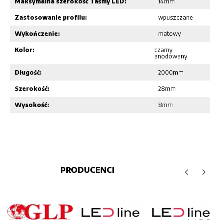
Maksymalna szerokość Taśmy LED:
14mm
Zastosowanie profilu:
wpuszczane
Wykończenie:
matowy
Kolor:
czarny
anodowany
Długość:
2000mm
Szerokość:
28mm
Wysokość:
8mm
PRODUCENCI