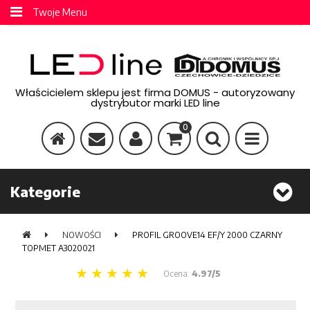
Twoje Menu
Właścicielem sklepu jest firma DOMUS - autoryzowany
dystrybutor marki LED line
0
Kategorie
NOWOŚCI
PROFIL GROOVE14 EF/Y 2000 CZARNY
TOPMET A3020021
Ocena:
4.97/5