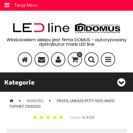
Twoje Menu
Właścicielem sklepu jest firma DOMUS - autoryzowany
dystrybutor marki LED line
0
Kategorie
NOWOŚCI
PROFIL LINEA20 EF/TY 1000 ANOD.
TOPMET C1010020
Ocena:
4.97/5