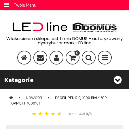
Twoje Menu
Właścicielem sklepu jest firma DOMUS - autoryzowany
dystrybutor marki LED line
0
Kategorie
NOWOŚCI
PROFIL PEN12 CJ 1000 BIAŁY /OP
TOPMET F7000101
Ocena:
4.98/5