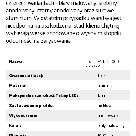
czterech wariantach – biały malowany, srebrny
anodowany, czarny anodowany oraz surowe
aluminium. W ostatnim przypadku warstwa jest
nieodporna na uszkodzenia, stąd klienci chętniej
wybierają wersje anodowane o wysokim stopniu
odporności na zarysowania.
Nazwa:
Profil PEN12 CJ 1000
biały /op
Gwarancja (lata):
1 rok
Materiał:
aluminium
Maksymalna szerokość Taśmy LED:
12mm
Zastosowanie profilu:
meblowe
Wykończenie:
anodowany
Kolor:
biały malowany
Długość:
1000mm