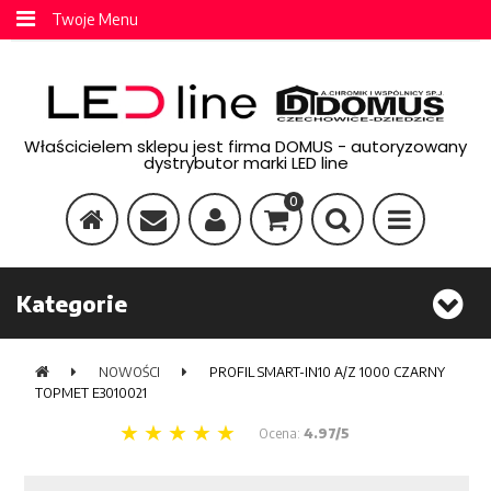
Twoje Menu
Właścicielem sklepu jest firma DOMUS - autoryzowany
dystrybutor marki LED line
0
Kategorie
NOWOŚCI
PROFIL SMART-IN10 A/Z 1000 CZARNY
TOPMET E3010021
Ocena:
4.97/5