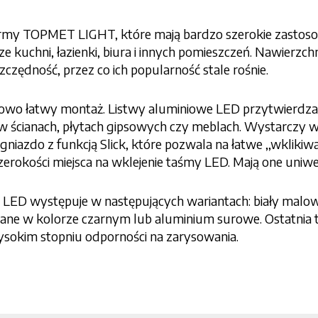
irmy TOPMET LIGHT, które mają bardzo szerokie zastosowa
uchni, łazienki, biura i innych pomieszczeń. Nawierzchni
czędność, przez co ich popularność stale rośnie.
nkowo łatwy montaż. Listwy aluminiowe LED przytwierdza 
w ścianach, płytach gipsowych czy meblach. Wystarczy w
 gniazdo z funkcją Slick, które pozwala na łatwe ‚‚wklikiw
okości miejsca na wklejenie taśmy LED. Mają one uniwer
h LED występuje w następujących wariantach: biały malo
e w kolorze czarnym lub aluminium surowe. Ostatnia to
wysokim stopniu odporności na zarysowania.