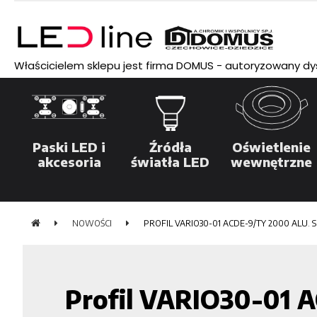
Właścicielem sklepu jest firma DOMUS - autoryzowany dyst
Paski LED i
Źródła
Oświetlenie
akcesoria
światła LED
wewnętrzne
NOWOŚCI
PROFIL VARIO30-01 ACDE-9/TY 2000 ALU.
Profil VARIO30-01 