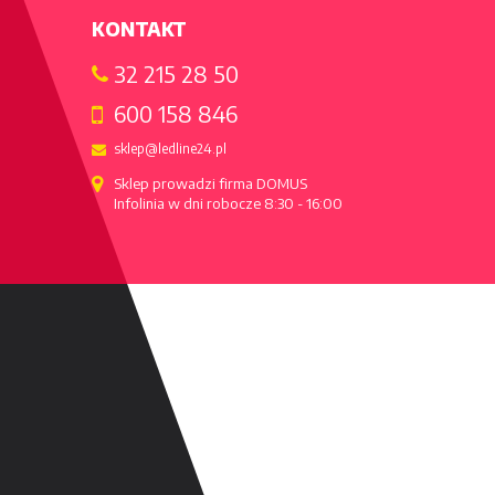
KONTAKT
32 215 28 50
600 158 846
sklep@ledline24.pl
Sklep prowadzi firma DOMUS

Infolinia w dni robocze 8:30 - 16:00