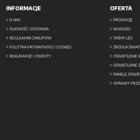
INFORMACJE
OFERTA
O NAS
PROMOCJE
PŁATNOŚĆ I DOSTAWA
NOWOŚCI
REGULAMIN ZAKUPÓW
TAŚMY LED
POLITYKA PRYWATNOŚCI I COOKIES
ŹRÓDŁA ŚWIAT
REKLAMACJE I ZWROTY
OŚWIETLENIE
OŚWIETLENIE
PANELE OŚWIE
OPRAWY PRZ