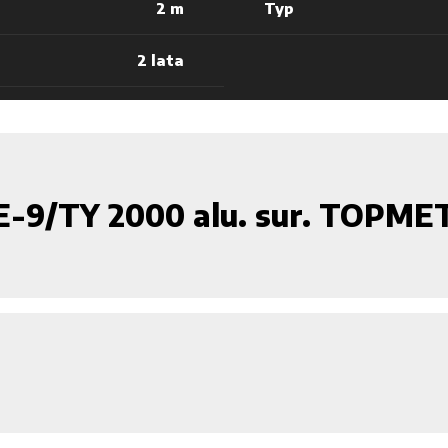
2 m
Typ
2 lata
E-9/TY 2000 alu. sur. TOPM