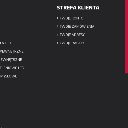
STREFA KLIENTA
TWOJE KONTO
TWOJE ZAMÓWIENIA
TWOJE ADRESY
ŁA LED
TWOJE RABATY
 WEWNĘTRZNE
 ZEWNĘTRZNE
TLENIOWE LED
EMYSŁOWE