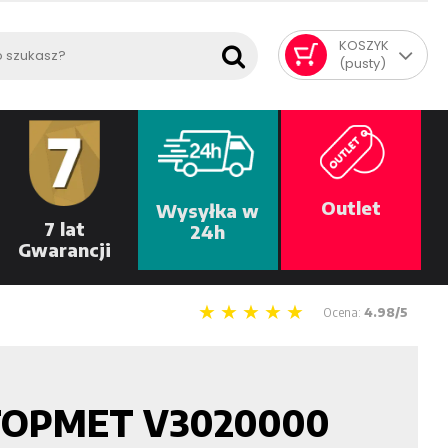
KOSZYK
(pusty)
Outlet
Wysyłka w
7 lat
24h
Gwarancji
Ocena:
4.98/5
. TOPMET V3020000