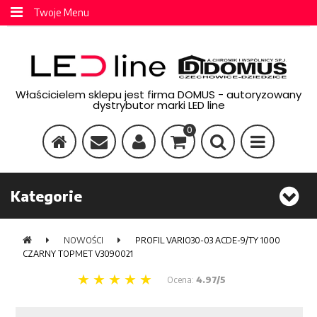
Twoje Menu
Właścicielem sklepu jest firma DOMUS - autoryzowany
dystrybutor marki LED line
0
Kategorie
NOWOŚCI
PROFIL VARIO30-03 ACDE-9/TY 1000
CZARNY TOPMET V3090021
Ocena:
4.97/5