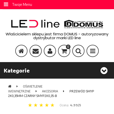
Twoje Menu
Właścicielem sklepu jest firma DOMUS - autoryzowany
dystrybutor marki LED line
0
Kategorie
OŚWIETLENIE
WEWNĘTRZNE
AKCESORIA
PRZEWÓD SMYP
2X0,35MM CZARNY SMYP2X0,35-B
Ocena:
4.99/5