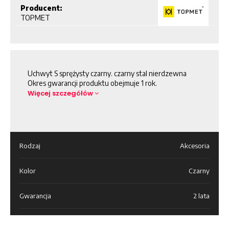
Producent:
TOPMET
Uchwyt S sprężysty czarny. czarny stal nierdzewna
Okres gwarancji produktu obejmuje 1 rok.
Więcej szczegółów
Rodzaj
Akcesoria
Kolor
Czarny
Gwarancja
2 lata