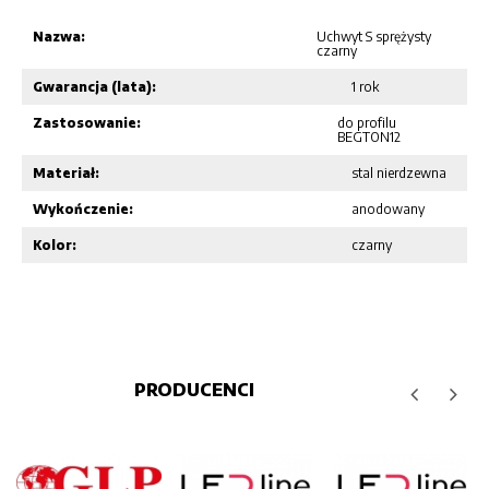
Nazwa:
Uchwyt S sprężysty
czarny
Gwarancja (lata):
1 rok
Zastosowanie:
do profilu
BEGTON12
Materiał:
stal nierdzewna
Wykończenie:
anodowany
Kolor:
czarny
PRODUCENCI