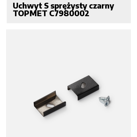
Uchwyt S sprężysty czarny
TOPMET C7980002