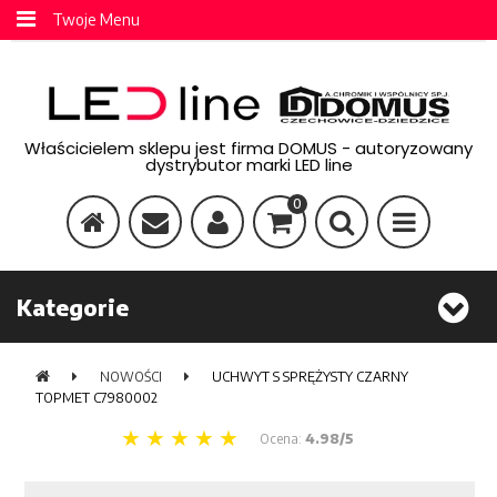
Twoje Menu
Właścicielem sklepu jest firma DOMUS - autoryzowany
dystrybutor marki LED line
0
Kategorie
NOWOŚCI
UCHWYT S SPRĘŻYSTY CZARNY
TOPMET C7980002
Ocena:
4.98/5