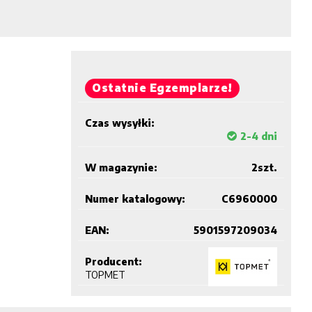
Ostatnie Egzemplarze!
Czas wysyłki:
2-4 dni
W magazynie:
2
szt.
Numer katalogowy:
C6960000
EAN:
5901597209034
Producent:
TOPMET