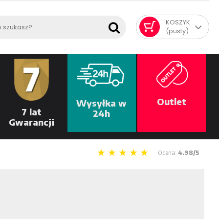
KOSZYK
(pusty)
Outlet
Wysyłka w
7 lat
24h
Gwarancji
Ocena:
4.98/5