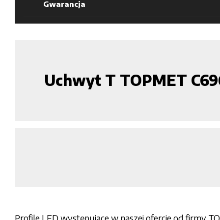
Gwarancja
Uchwyt T TOPMET C6
Profile LED występujące w naszej ofercie od firmy T