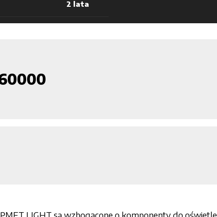
2 lata
960000
OPMET LIGHT są wzbogacone o komponenty do oświetlenia 