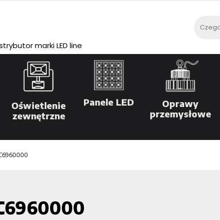
rybutor marki LED line
Panele LED
Oprawy
Oświetlenie
przemysłowe
zewnętrzne
C6960000
C6960000