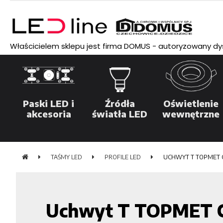
Właścicielem sklepu jest firma DOMUS - autoryzowany dyst
Paski LED i
Źródła
Oświetlenie
akcesoria
światła LED
wewnętrzne
TAŚMY LED
PROFILE LED
UCHWYT T TOPMET 
Uchwyt T TOPMET 