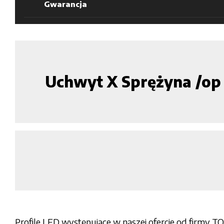
Gwarancja
Uchwyt X Sprężyna /o
Profile LED występujące w naszej ofercie od firmy T