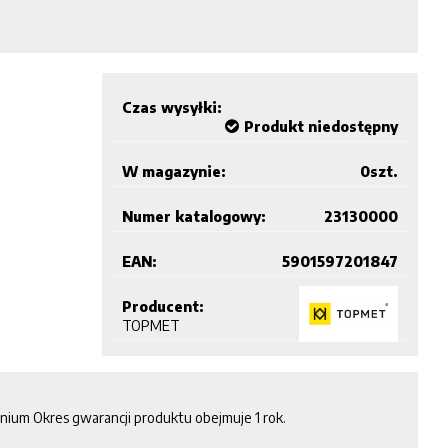
Czas wysyłki:
Produkt niedostępny
W magazynie:
0
szt.
Numer katalogowy:
23130000
EAN:
5901597201847
Producent:
TOPMET
nium Okres gwarancji produktu obejmuje 1 rok.