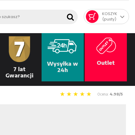
KOSZYK
(pusty)
Outlet
Wysyłka w
7 lat
24h
Gwarancji
Ocena:
4.98/5