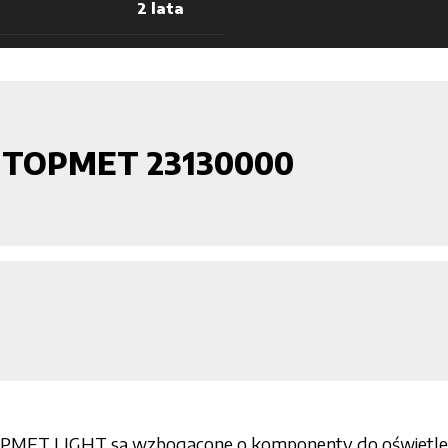
2 lata
p TOPMET 23130000
OPMET LIGHT są wzbogacone o komponenty do oświetlenia 