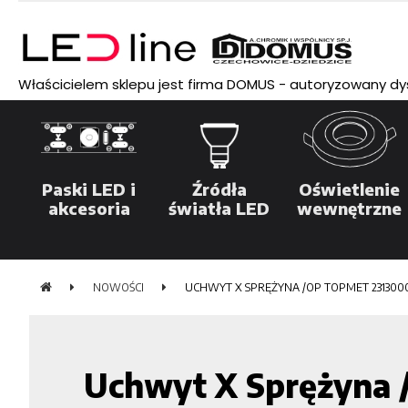
Właścicielem sklepu jest firma DOMUS - autoryzowany dyst
Paski LED i
Źródła
Oświetlenie
akcesoria
światła LED
wewnętrzne
NOWOŚCI
UCHWYT X SPRĘŻYNA /OP TOPMET 231300
Uchwyt X Sprężyna