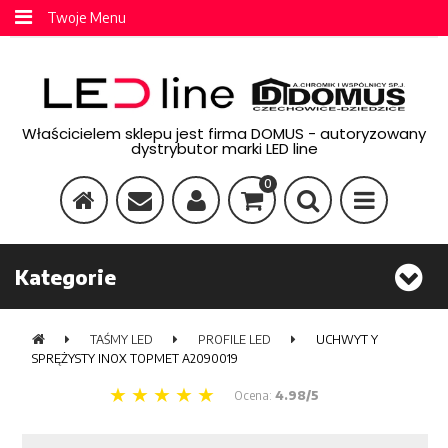
Twoje Menu
Właścicielem sklepu jest firma DOMUS - autoryzowany
dystrybutor marki LED line
0
Kategorie
TAŚMY LED
PROFILE LED
UCHWYT Y
SPRĘŻYSTY INOX TOPMET A2090019
Ocena:
4.98/5