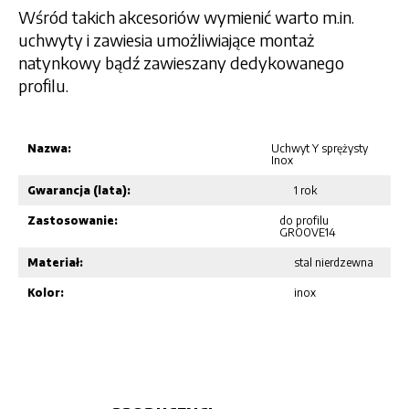
Wśród takich akcesoriów wymienić warto m.in.
uchwyty i zawiesia umożliwiające montaż
natynkowy bądź zawieszany dedykowanego
profilu.
Nazwa:
Uchwyt Y sprężysty
Inox
Gwarancja (lata):
1 rok
Zastosowanie:
do profilu
GROOVE14
Materiał:
stal nierdzewna
Kolor:
inox