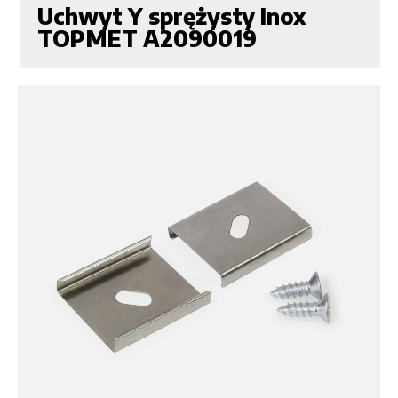
Uchwyt Y sprężysty Inox
TOPMET A2090019