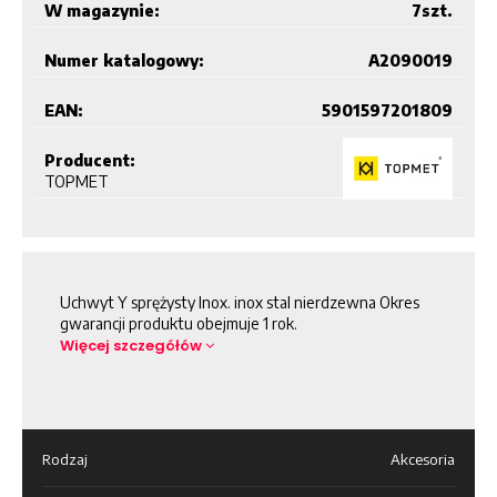
W magazynie:
7
szt.
Numer katalogowy:
A2090019
EAN:
5901597201809
Producent:
TOPMET
Uchwyt Y sprężysty Inox. inox stal nierdzewna Okres
gwarancji produktu obejmuje 1 rok.
Więcej szczegółów
Rodzaj
Akcesoria