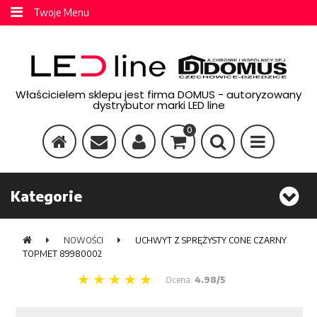
Twoje Menu
Właścicielem sklepu jest firma DOMUS - autoryzowany
dystrybutor marki LED line
0
Kategorie
NOWOŚCI
UCHWYT Z SPRĘŻYSTY CONE CZARNY
TOPMET 89980002
Ocena:
4.98/5