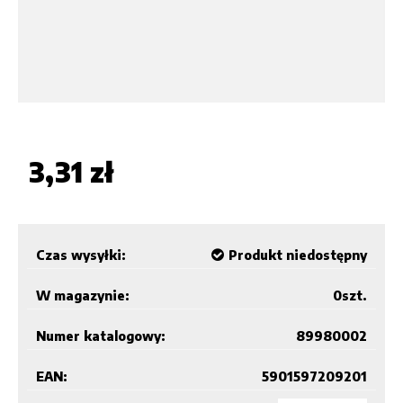
3,31 zł
Czas wysyłki:
Produkt niedostępny
W magazynie:
0
szt.
Numer katalogowy:
89980002
EAN:
5901597209201