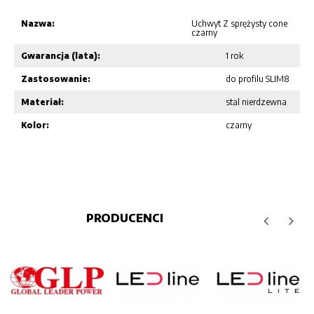
Nazwa:
Uchwyt Z sprężysty cone
czarny
Gwarancja (lata):
1 rok
Zastosowanie:
do profilu SLIM8
Materiał:
stal nierdzewna
Kolor:
czarny
PRODUCENCI