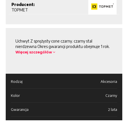
Producent:
TOPMET
Uchwyt Z sprężysty cone czarny. czarny stal
nierdzewna Okres gwarancji produktu obejmuje 1 rok.
Więcej szczegółów
Rodzaj
Akcesoria
Kolor
Czarny
Gwarancja
2 lata