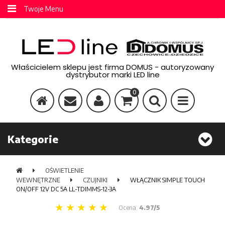
Twoje Menu
Właścicielem sklepu jest firma DOMUS - autoryzowany
dystrybutor marki LED line
0
Kategorie
OŚWIETLENIE
WEWNĘTRZNE
CZUJNIKI
WŁĄCZNIK SIMPLE TOUCH
ON/OFF 12V DC 5A LL-TDIMMS-12-3A
Ocena:
4.97/5