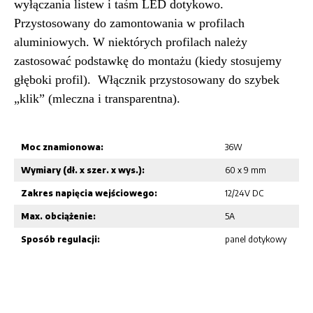
wyłączania listew i taśm LED dotykowo.
Przystosowany do zamontowania w profilach
aluminiowych. W niektórych profilach należy
zastosować podstawkę do montażu (kiedy stosujemy
głęboki profil). Włącznik przystosowany do szybek
„klik” (mleczna i transparentna).
Moc znamionowa:
36W
Wymiary (dł. x szer. x wys.):
60 x 9 mm
Zakres napięcia wejściowego:
12/24V DC
Max. obciążenie:
5A
Sposób regulacji:
panel dotykowy