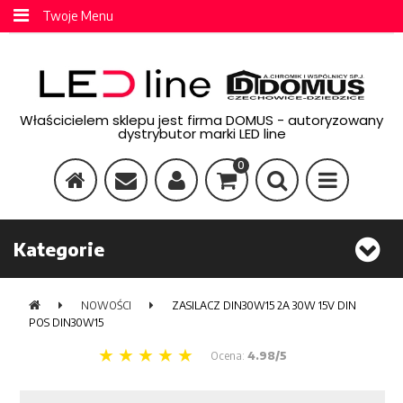
Twoje Menu
Właścicielem sklepu jest firma DOMUS - autoryzowany
dystrybutor marki LED line
0
Kategorie
NOWOŚCI
ZASILACZ DIN30W15 2A 30W 15V DIN
POS DIN30W15
Ocena:
4.98/5