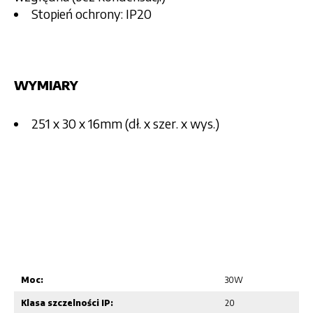
Stopień ochrony: IP20
WYMIARY
251 x 30 x 16mm (dł. x szer. x wys.)
Moc:
30W
Klasa szczelności IP:
20