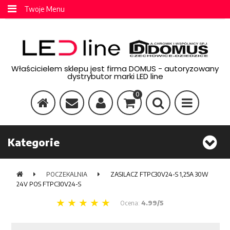
Twoje Menu
Właścicielem sklepu jest firma DOMUS - autoryzowany
dystrybutor marki LED line
0
Kategorie
POCZEKALNIA
ZASILACZ FTPC30V24-S 1,25A 30W
24V POS FTPC30V24-S
Ocena:
4.99/5