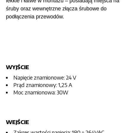
lekkie i łatwe w montażu – posiadają miejsca na
śruby oraz wewnętrzne złącza śrubowe do
podłączenia przewodów.
WYJŚCIE
Napięcie znamionowe: 24 V
Prąd znamionowy: 1,25 A
Moc znamionowa: 30W
WEJŚCIE
Zakres wartości napięcia: 180 ÷ 264VAC