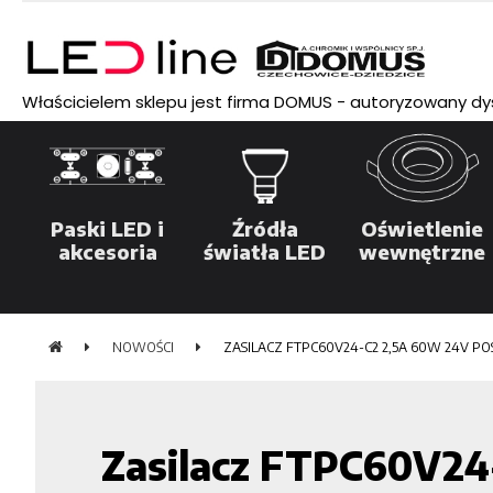
Właścicielem sklepu jest firma DOMUS - autoryzowany dyst
Paski LED i
Źródła
Oświetlenie
akcesoria
światła LED
wewnętrzne
NOWOŚCI
ZASILACZ FTPC60V24-C2 2,5A 60W 24V PO
Zasilacz FTPC60V2