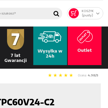
KOSZYK
(pusty)
Outlet
Wysyłka w
7 lat
24h
Gwarancji
Ocena:
4.98/5
FTPC60V24-C2