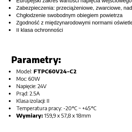
Europejski zakres wartości napięcia wejściowego
Zabezpieczenia: przeciążeniowe, zwarciowe, nad
Chgłodzenie swobodnym obiegiem powietrza
Zgodność z międzynarodowymi normami oświetl
II klasa ochronności
Parametry:
Model:
FTPC60V24-C2
Moc: 60W
Napięcie: 24V
Prąd: 2.5A
Klasa izolacji: II
Temperatura pracy: -20°C ~ +45°C
Wymiary:
159,9 x 57,8 x 18mm