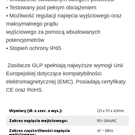
• Testowany pod pełnym obciążeniem
• Możliwość regulacji napięcia wyjściowego oraz
maksymalnego prądu
wyjściowego za pomocą wbudowanych
potencjometrów
• Stopień ochrony IP65
Zasilacze GLP spełniają najwyższe wymogi Unii
Europejskiej dotyczące kompatybilności
elektromagnetycznej (EMC). Posiadają certyfikaty
CE oraz RoHS.
Wymiary (dł. x szer. x wys.):
221 x 70 x 45mm
Zakres napięcia wejściowego:
90~264VAC
Zakres częstotliwości napięcia
47 ~ 63Hz
wejściowego: