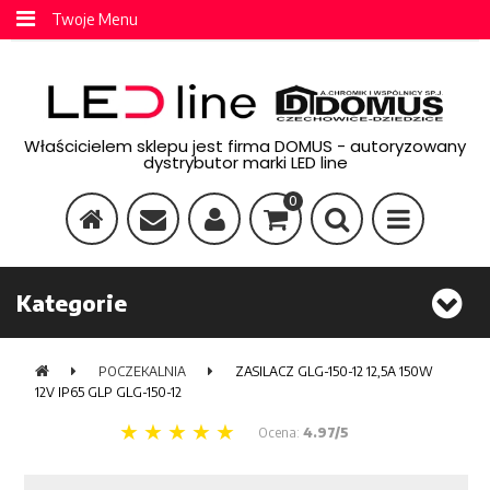
Twoje Menu
Właścicielem sklepu jest firma DOMUS - autoryzowany
dystrybutor marki LED line
0
Kategorie
POCZEKALNIA
ZASILACZ GLG-150-12 12,5A 150W
12V IP65 GLP GLG-150-12
Ocena:
4.97/5