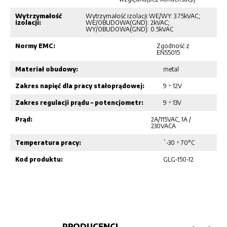
Wytrzymałość
Wytrzymałość izolacji WE/WY: 3.75kVAC;
izolacji:
WE/OBUDOWA(GND): 2kVAC;
WY/OBUDOWA(GND): 0.5kVAC
Normy EMC:
Zgodność z
EN55015
Materiał obudowy:
metal
Zakres napięć dla pracy stałoprądowej:
9 ÷ 12V
Zakres regulacji prądu – potencjometr:
9 ÷ 13V
Prąd:
2A/115VAC, 1A /
230VACA
Temperatura pracy:
`-30 ÷ 70°C
Kod produktu:
GLG-150-12
PRODUCENCI