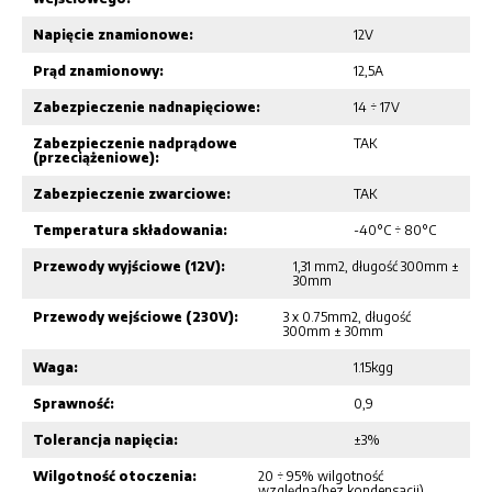
Napięcie znamionowe:
12V
Prąd znamionowy:
12,5A
Zabezpieczenie nadnapięciowe:
14 ÷ 17V
Zabezpieczenie nadprądowe
TAK
(przeciążeniowe):
Zabezpieczenie zwarciowe:
TAK
Temperatura składowania:
-40°C ÷ 80°C
Przewody wyjściowe (12V):
1,31 mm2, długość 300mm ±
30mm
Przewody wejściowe (230V):
3 x 0.75mm2, długość
300mm ± 30mm
Waga:
1.15kgg
Sprawność:
0,9
Tolerancja napięcia:
±3%
Wilgotność otoczenia:
20 ÷ 95% wilgotność
względna(bez kondensacji)