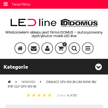
Twoje Menu
Właścicielem sklepu jest firma DOMUS - autoryzowany
dystrybutor marki LED line
0
Kategorie
NOWOŚCI
ZASILACZ GPV-100-36 2,8A 100W 36V
IP67 GLP GPV-100-36
Ocena:
4.97/5