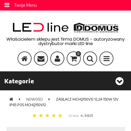
Twoje Menu
Właścicielem sklepu jest firma DOMUS - autoryzowany
dystrybutor marki LED line
0
Kategorie
NOWOŚCI
ZASILACZ MCHQ150V12 12,2A 150W 12V
IP65 POS MCHQ150V12
Ocena:
4.98/5