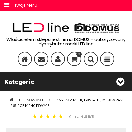
Twoje Menu
Właścicielem sklepu jest firma DOMUS - autoryzowany
dystrybutor marki LED line
0
Kategorie
NOWOŚCI
ZASILACZ MCHQ150V24B 6,3A 150W 24V
IP67 POS MCHQ150V24B
Ocena:
4.98/5