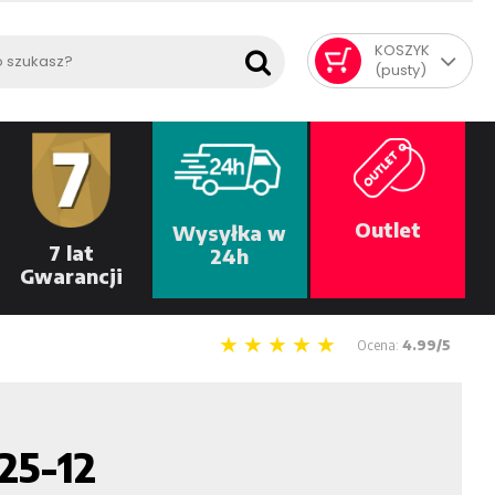
KOSZYK
(pusty)
Outlet
Wysyłka w
7 lat
24h
Gwarancji
Ocena:
4.99/5
25-12