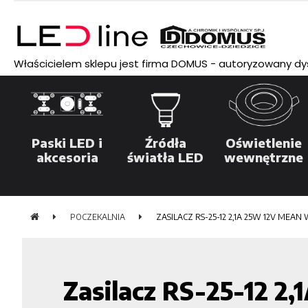
Właścicielem sklepu jest firma DOMUS - autoryzowany dyst
Paski LED i
Źródła
Oświetlenie
akcesoria
światła LED
wewnętrzne
POCZEKALNIA
ZASILACZ RS-25-12 2,1A 25W 12V MEAN 
Zasilacz RS-25-12 2