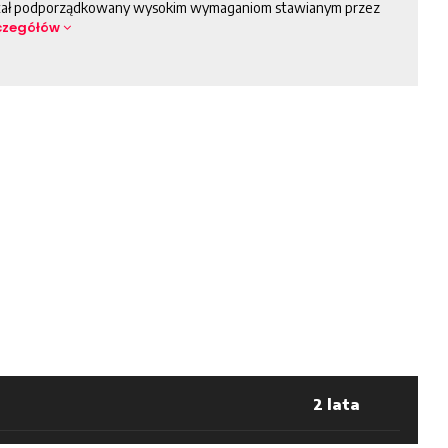
tał podporządkowany wysokim wymaganiom stawianym przez
zczegółów
2 lata