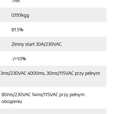
TAK
0.193kgg
81.5%
Zimny start 30A/230VAC
-/+1.0%
23ms/230VAC 4000ms, 30ms/115VAC przy pełnym
u
80ms/230VAC 14ms/115VAC przy pełnym
obciążeniu