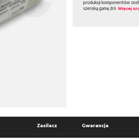
produkcji komponentów zos
szeroką gamę źró
Więcej s
Zasilacz
Gwarancja