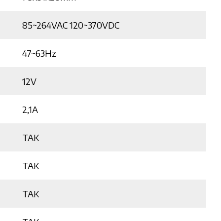
85~264VAC 120~370VDC
47~63Hz
12V
2,1A
TAK
TAK
TAK