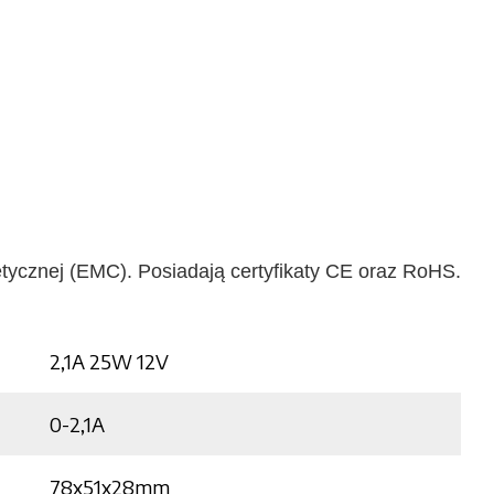
tycznej (EMC). Posiadają certyfikaty CE oraz RoHS.
2,1A 25W 12V
0-2,1A
78x51x28mm