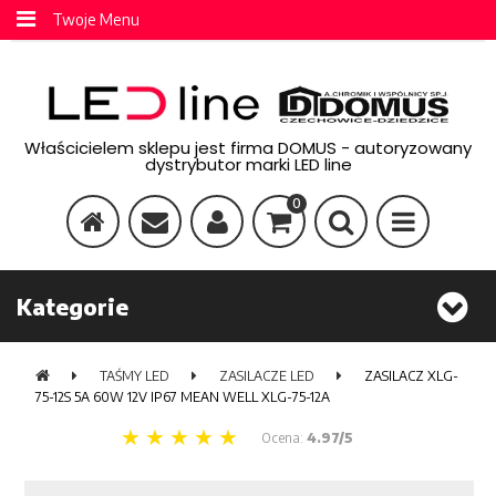
Twoje Menu
Właścicielem sklepu jest firma DOMUS - autoryzowany
dystrybutor marki LED line
0
Kategorie
TAŚMY LED
ZASILACZE LED
ZASILACZ XLG-
75-12S 5A 60W 12V IP67 MEAN WELL XLG-75-12A
Ocena:
4.97/5