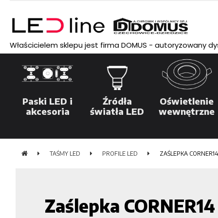
Właścicielem sklepu jest firma DOMUS - autoryzowany dyst
Paski LED i
Źródła
Oświetlenie
akcesoria
światła LED
wewnętrzne
TAŚMY LED
PROFILE LED
ZAŚLEPKA CORNER14
Zaślepka CORNER14