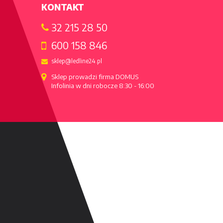
KONTAKT
32 215 28 50
600 158 846
sklep@ledline24.pl
Sklep prowadzi firma DOMUS

Infolinia w dni robocze 8:30 - 16:00