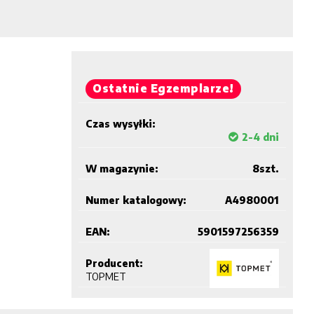
Ostatnie Egzemplarze!
Czas wysyłki:
2-4 dni
W magazynie:
8
szt.
Numer katalogowy:
A4980001
EAN:
5901597256359
Producent:
TOPMET