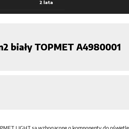
2 lata
n2 biały TOPMET A4980001
OPMET LIGHT są wzbogacone o komponenty do oświetlenia 