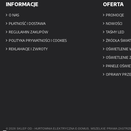
INFORMACJE
OFERTA
O NAS
PROMOCJE
PŁATNOŚĆ I DOSTAWA
NOWOŚCI
REGULAMIN ZAKUPÓW
TAŚMY LED
POLITYKA PRYWATNOŚCI I COOKIES
ŹRÓDŁA ŚWIAT
REKLAMACJE I ZWROTY
OŚWIETLENIE
OŚWIETLENIE
PANELE OŚWIE
OPRAWY PRZ
© 2026 SKLEP OD -
HURTOWNIA ELEKTRYCZNA
E-DOMUS. WSZELKIE PRAWA ZASTRZ