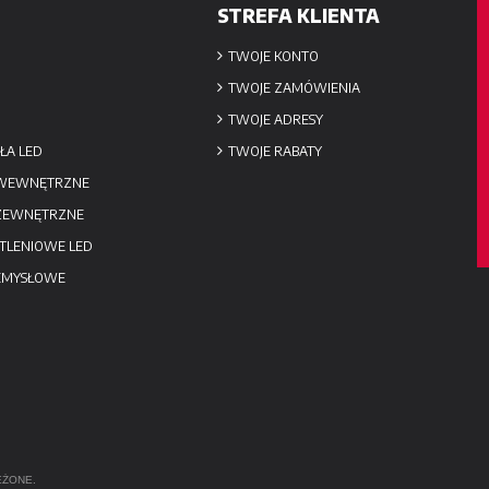
STREFA KLIENTA
TWOJE KONTO
TWOJE ZAMÓWIENIA
TWOJE ADRESY
ŁA LED
TWOJE RABATY
 WEWNĘTRZNE
 ZEWNĘTRZNE
TLENIOWE LED
EMYSŁOWE
EŻONE.