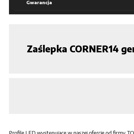
Gwarancja
Zaślepka CORNER14 ge
Profile LED występujące w naszej ofercie od firmy T