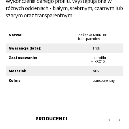
wykończenie danego profilu. Występują one w
różnych odcieniach - białym, srebrnym, czarnym lub
szarym oraz transparentnym.
Nazwa:
Zaślepka MIKRO10
transparentny
Gwarancja (lata):
1 rok
Zastosowanie:
do profilu
MIKRO10
Materiał:
ABS
Kolor:
transparentny
PRODUCENCI