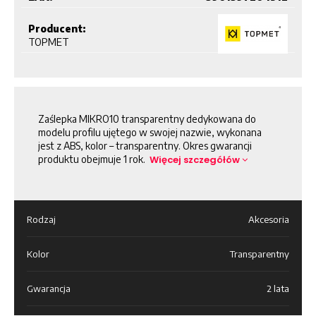
Producent:
TOPMET
Zaślepka MIKRO10 transparentny dedykowana do
modelu profilu ujętego w swojej nazwie, wykonana
jest z ABS, kolor – transparentny. Okres gwarancji
produktu obejmuje 1 rok.
Więcej szczegółów
Rodzaj
Akcesoria
Kolor
Transparentny
Gwarancja
2 lata