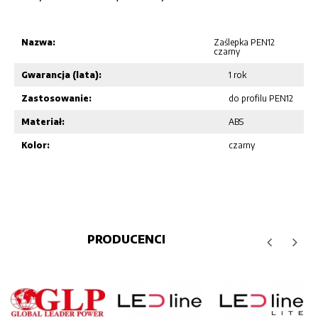
Nazwa:
Zaślepka PEN12
czarny
Gwarancja (lata):
1 rok
Zastosowanie:
do profilu PEN12
Materiał:
ABS
Kolor:
czarny
PRODUCENCI