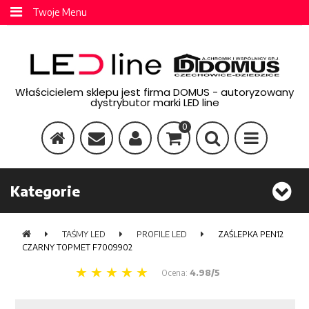
Twoje Menu
Właścicielem sklepu jest firma DOMUS - autoryzowany
dystrybutor marki LED line
0
Kategorie
TAŚMY LED
PROFILE LED
ZAŚLEPKA PEN12
CZARNY TOPMET F7009902
Ocena:
4.98/5