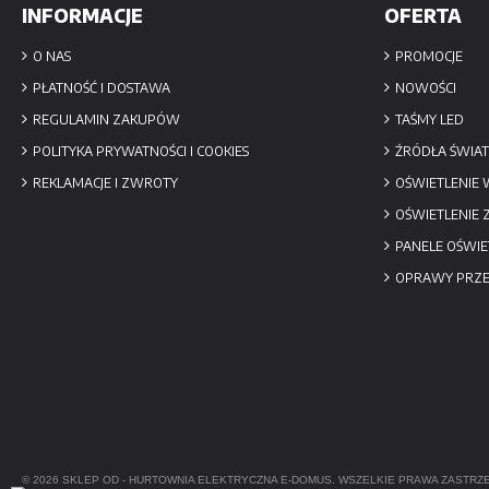
INFORMACJE
OFERTA
O NAS
PROMOCJE
PŁATNOŚĆ I DOSTAWA
NOWOŚCI
REGULAMIN ZAKUPÓW
TAŚMY LED
POLITYKA PRYWATNOŚCI I COOKIES
ŹRÓDŁA ŚWIAT
REKLAMACJE I ZWROTY
OŚWIETLENIE
OŚWIETLENIE
PANELE OŚWIE
OPRAWY PRZ
© 2026 SKLEP OD -
HURTOWNIA ELEKTRYCZNA
E-DOMUS. WSZELKIE PRAWA ZASTRZ