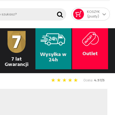
KOSZYK
(pusty)
Outlet
Wysyłka w
7 lat
24h
Gwarancji
Ocena:
4.97/5