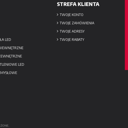
STREFA KLIENTA
TWOJE KONTO
TWOJE ZAMÓWIENIA
TWOJE ADRESY
ŁA LED
TWOJE RABATY
 WEWNĘTRZNE
 ZEWNĘTRZNE
TLENIOWE LED
EMYSŁOWE
EŻONE.