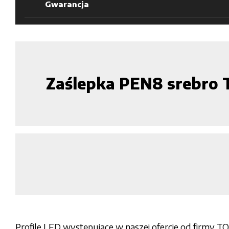
Gwarancja
Zaślepka PEN8 srebr
Profile LED występujące w naszej ofercie od firmy T