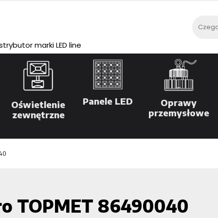
rybutor marki LED line
Panele LED
Oprawy
Oświetlenie
przemysłowe
zewnętrzne
40
bro TOPMET 86490040