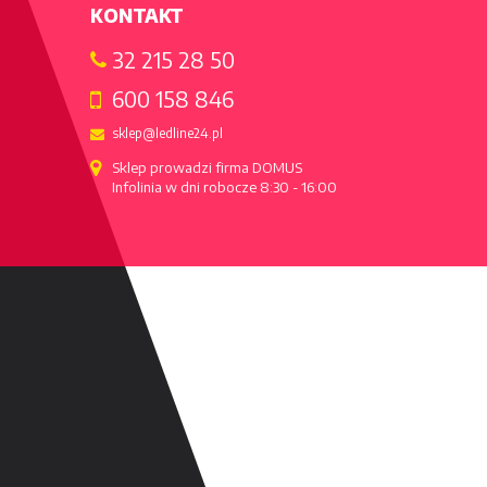
KONTAKT
32 215 28 50
600 158 846
sklep@ledline24.pl
Sklep prowadzi firma DOMUS

Infolinia w dni robocze 8:30 - 16:00