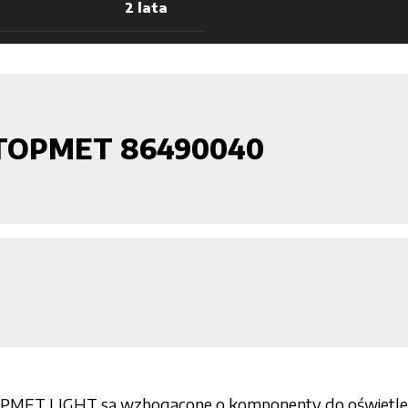
2 lata
o TOPMET 86490040
OPMET LIGHT są wzbogacone o komponenty do oświetlenia 