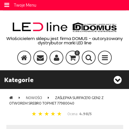
Twoje Menu
Właścicielem sklepu jest firma DOMUS - autoryzowany
dystrybutor marki LED line
0
Kategorie
NOWOŚCI
ZAŚLEPKA SURFACE10 GEN2 Z
OTWOREM SREBRO TOPMET 77980040
Ocena:
4.98/5