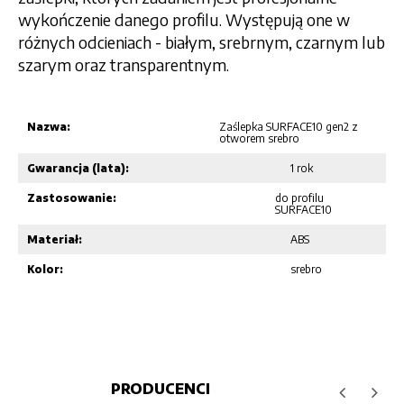
wykończenie danego profilu. Występują one w
różnych odcieniach - białym, srebrnym, czarnym lub
szarym oraz transparentnym.
Nazwa:
Zaślepka SURFACE10 gen2 z
otworem srebro
Gwarancja (lata):
1 rok
Zastosowanie:
do profilu
SURFACE10
Materiał:
ABS
Kolor:
srebro
PRODUCENCI