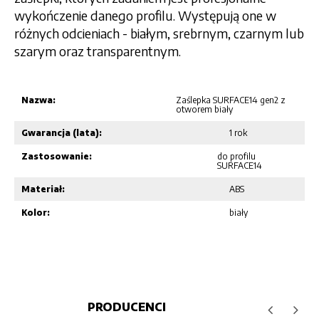
wykończenie danego profilu. Występują one w
różnych odcieniach - białym, srebrnym, czarnym lub
szarym oraz transparentnym.
Nazwa:
Zaślepka SURFACE14 gen2 z
otworem biały
Gwarancja (lata):
1 rok
Zastosowanie:
do profilu
SURFACE14
Materiał:
ABS
Kolor:
biały
PRODUCENCI