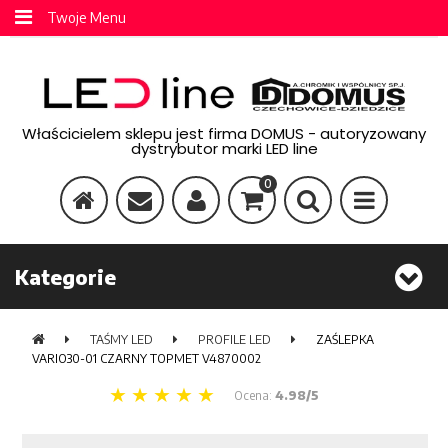
Twoje Menu
Właścicielem sklepu jest firma DOMUS - autoryzowany
dystrybutor marki LED line
0
Kategorie
TAŚMY LED
PROFILE LED
ZAŚLEPKA
VARIO30-01 CZARNY TOPMET V4870002
Ocena:
4.98/5