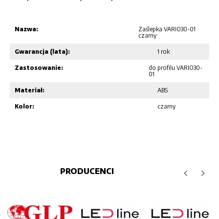
Nazwa:
Zaślepka VARIO30-01
czarny
Gwarancja (lata):
1 rok
Zastosowanie:
do profilu VARIO30-
01
Materiał:
ABS
Kolor:
czarny
PRODUCENCI