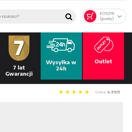
KOSZYK
(pusty)
Outlet
Wysyłka w
7 lat
24h
Gwarancji
Ocena:
4.99/5