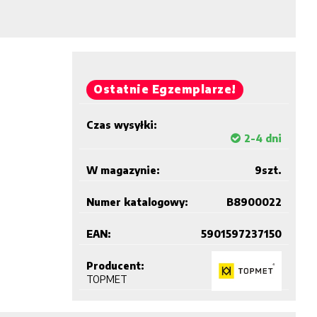
Ostatnie Egzemplarze!
Czas wysyłki:
2-4 dni
W magazynie:
9
szt.
Numer katalogowy:
B8900022
EAN:
5901597237150
Producent:
TOPMET