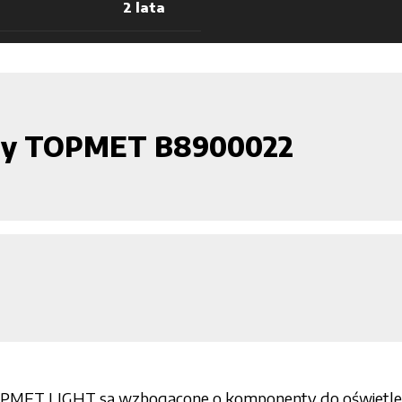
2 lata
ary TOPMET B8900022
OPMET LIGHT są wzbogacone o komponenty do oświetlenia 