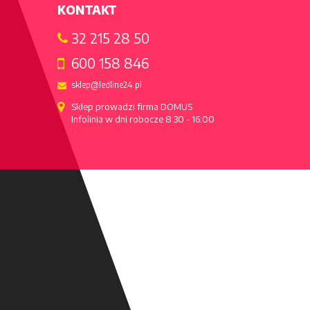
KONTAKT
32 215 28 50
600 158 846
sklep@ledline24.pl
Sklep prowadzi firma DOMUS

Infolinia w dni robocze 8:30 - 16:00