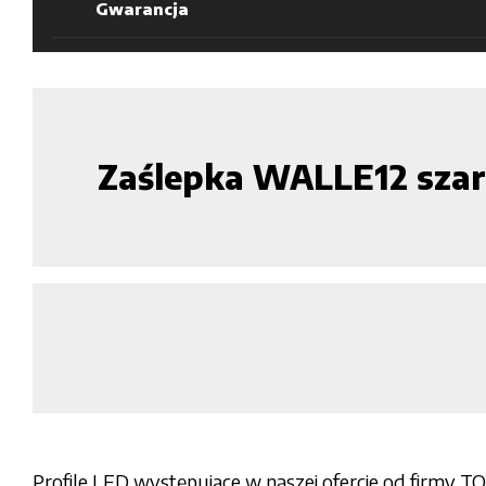
Gwarancja
Zaślepka WALLE12 sz
Profile LED występujące w naszej ofercie od firmy T