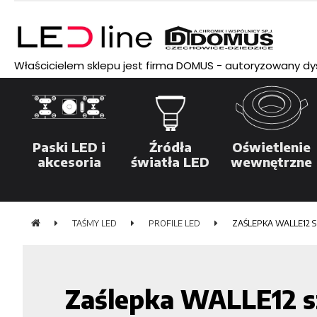
Właścicielem sklepu jest firma DOMUS - autoryzowany dyst
Paski LED i
Źródła
Oświetlenie
akcesoria
światła LED
wewnętrzne
TAŚMY LED
PROFILE LED
ZAŚLEPKA WALLE12 
Zaślepka WALLE12 