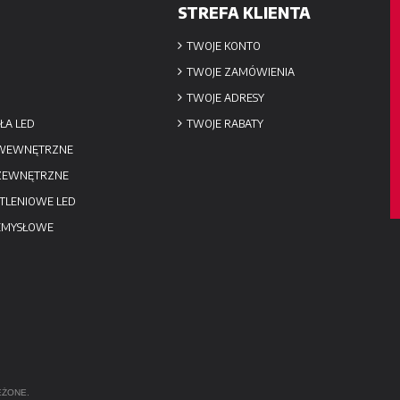
STREFA KLIENTA
TWOJE KONTO
TWOJE ZAMÓWIENIA
TWOJE ADRESY
ŁA LED
TWOJE RABATY
 WEWNĘTRZNE
 ZEWNĘTRZNE
TLENIOWE LED
EMYSŁOWE
EŻONE.