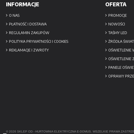
INFORMACJE
OFERTA
O NAS
PROMOCJE
PŁATNOŚĆ I DOSTAWA
NOWOŚCI
REGULAMIN ZAKUPÓW
TAŚMY LED
POLITYKA PRYWATNOŚCI I COOKIES
ŹRÓDŁA ŚWIAT
REKLAMACJE I ZWROTY
OŚWIETLENIE
OŚWIETLENIE
PANELE OŚWIE
OPRAWY PRZ
© 2026 SKLEP OD -
HURTOWNIA ELEKTRYCZNA
E-DOMUS. WSZELKIE PRAWA ZASTRZ