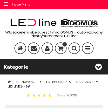
Twoje Menu
Właścicielem sklepu jest firma DOMUS - autoryzowany
dystrybutor marki LED line
0
Kategorie
NOWOŚCI
E27 35W 4000K 3500LM 170-250V G125
LED LINE 244247
Ocena:
4.97/5