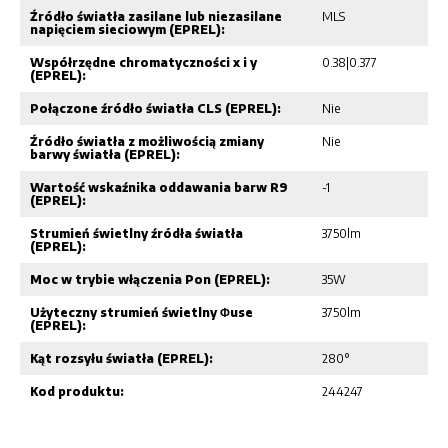
Źródło światła zasilane lub niezasilane
MLS
napięciem sieciowym (EPREL):
Współrzędne chromatyczności x i y
0.38|0.377
(EPREL):
Połączone źródło światła CLS (EPREL):
Nie
Źródło światła z możliwością zmiany
Nie
barwy światła (EPREL):
Wartość wskaźnika oddawania barw R9
-1
(EPREL):
Strumień świetlny źródła światła
3750lm
(EPREL):
Moc w trybie włączenia Pon (EPREL):
35W
Użyteczny strumień świetlny Φuse
3750lm
(EPREL):
Kąt rozsyłu światła (EPREL):
280°
Kod produktu:
244247