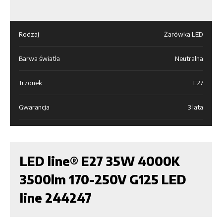
Rodzaj
Żarówka LED
Barwa światła
Neutralna
Trzonek
E27
Gwarancja
3 lata
LED line® E27 35W 4000K
3500lm 170-250V G125 LED
line 244247