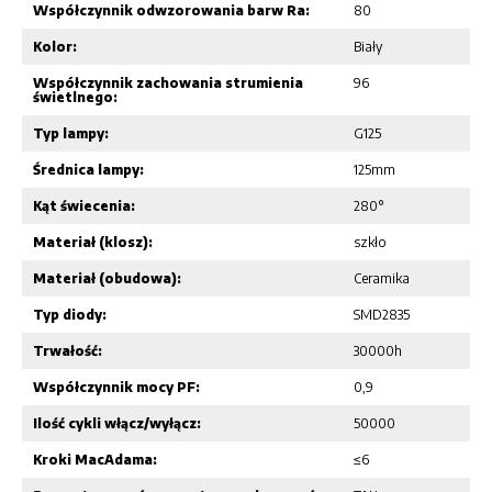
Współczynnik odwzorowania barw Ra:
80
Kolor:
Biały
Współczynnik zachowania strumienia
96
świetlnego:
Typ lampy:
G125
Średnica lampy:
125mm
Kąt świecenia:
280°
Materiał (klosz):
szkło
Materiał (obudowa):
Ceramika
Typ diody:
SMD2835
Trwałość:
30000h
Współczynnik mocy PF:
0,9
Ilość cykli włącz/wyłącz:
50000
Kroki MacAdama:
≤6