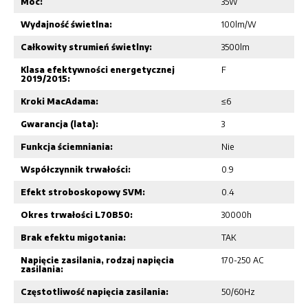
Moc:
35W
Wydajność świetlna:
100lm/W
Całkowity strumień świetlny:
3500lm
Klasa efektywności energetycznej
F
2019/2015:
Kroki MacAdama:
≤6
Gwarancja (lata):
3
Funkcja ściemniania:
Nie
Współczynnik trwałości:
0.9
Efekt stroboskopowy SVM:
0.4
Okres trwałości L70B50:
30000h
Brak efektu migotania:
TAK
Napięcie zasilania, rodzaj napięcia
170-250 AC
zasilania:
Częstotliwość napięcia zasilania:
50/60Hz