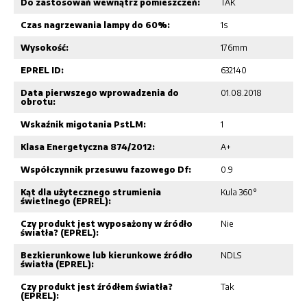
Do zastosowań wewnątrz pomieszczeń:
TAK
Czas nagrzewania lampy do 60%:
1s
Wysokość:
176mm
EPREL ID:
632140
Data pierwszego wprowadzenia do
01.08.2018
obrotu:
Wskaźnik migotania PstLM:
1
Klasa Energetyczna 874/2012:
A+
Współczynnik przesuwu fazowego Df:
0.9
Kąt dla użytecznego strumienia
Kula 360°
świetlnego (EPREL):
Czy produkt jest wyposażony w źródło
Nie
światła? (EPREL):
Bezkierunkowe lub kierunkowe źródło
NDLS
światła (EPREL):
Czy produkt jest źródłem światła?
Tak
(EPREL):