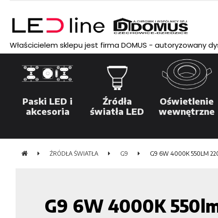
Właścicielem sklepu jest firma DOMUS - autoryzowany dyst
Paski LED i
Źródła
Oświetlenie
akcesoria
światła LED
wewnętrzne
ŹRÓDŁA ŚWIATŁA
G9
G9 6W 4000K 550LM 220
G9 6W 4000K 550lm 