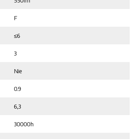
550lm
F
≤6
3
Nie
0.9
6,3
30000h