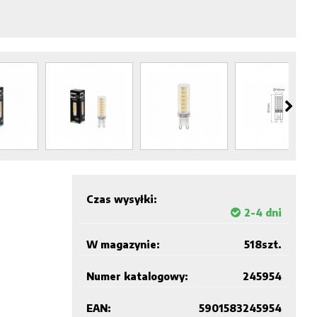
Czas wysyłki:
2-4 dni
W magazynie:
518
szt.
Numer katalogowy:
245954
EAN:
5901583245954