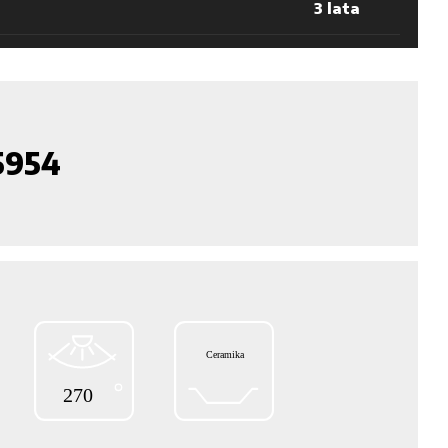
3 lata
5954