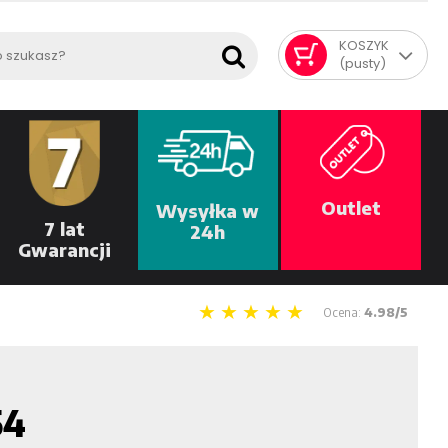
KOSZYK
(pusty)
Outlet
Wysyłka w
7 lat
24h
Gwarancji
Ocena:
4.98/5
54