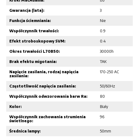
Kroki MacAdama:
≤6
Gwarancja (lata):
3
Funkcja ściemniania:
Nie
Współczynnik trwałości:
0.9
Efekt stroboskopowy SVM:
0.4
Okres trwałości L70B50:
30000h
Brak efektu migotania:
TAK
Napięcie zasilania, rodzaj napięcia
170-250 AC
zasilania:
Częstotliwość napięcia zasilania:
50/60Hz
Współczynnik odwzorowania barw Ra:
80
Kolor:
Biały
Współczynnik zachowania strumienia
96
świetlnego:
Średnica lampy:
50mm