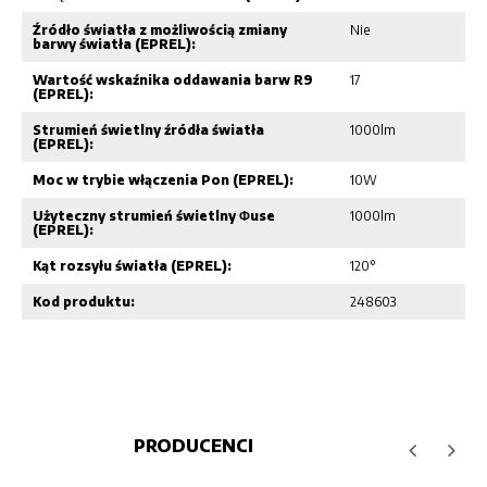
Źródło światła z możliwością zmiany
Nie
barwy światła (EPREL):
Wartość wskaźnika oddawania barw R9
17
(EPREL):
Strumień świetlny źródła światła
1000lm
(EPREL):
Moc w trybie włączenia Pon (EPREL):
10W
Użyteczny strumień świetlny Φuse
1000lm
(EPREL):
Kąt rozsyłu światła (EPREL):
120°
Kod produktu:
248603
PRODUCENCI