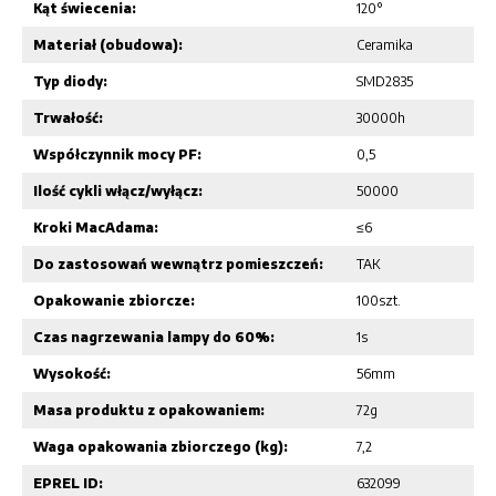
Kąt świecenia:
120°
Materiał (obudowa):
Ceramika
Typ diody:
SMD2835
Trwałość:
30000h
Współczynnik mocy PF:
0,5
Ilość cykli włącz/wyłącz:
50000
Kroki MacAdama:
≤6
Do zastosowań wewnątrz pomieszczeń:
TAK
Opakowanie zbiorcze:
100szt.
Czas nagrzewania lampy do 60%:
1s
Wysokość:
56mm
Masa produktu z opakowaniem:
72g
Waga opakowania zbiorczego (kg):
7,2
EPREL ID:
632099