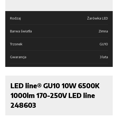
Rodzaj
Żarówka LED
Barwa światła
Zimna
Trzonek
GU10
Gwarancja
3 lata
LED line® GU10 10W 6500K
1000lm 170-250V LED line
248603