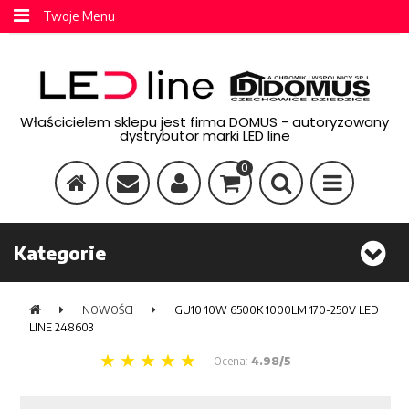
Twoje Menu
Właścicielem sklepu jest firma DOMUS - autoryzowany
dystrybutor marki LED line
0
Kategorie
NOWOŚCI
GU10 10W 6500K 1000LM 170-250V LED
LINE 248603
Ocena:
4.98/5