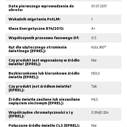
Data pierwszego wprowadzenia do
01.07.2017
obrotu:
Wskaźnik migotania PstLM:
1
Klasa Energetyczna 874/2012:
A+
Współczynnik przesuwu fazowego Df:
0.5
Kąt dla użytecznego strumienia
Kula 360°
świetlnego (EPREL):
Czy produkt jest wyposażony w źródło
Nie
światła? (EPREL):
Bezkierunkowe lub kierunkowe źródło
NDLS
światła (EPREL):
Czy produkt jest źródłem światła?
Tak
(EPREL):
Źródło światła zasilane lub niezasilane
MLS
napięciem sieciowym (EPREL):
Współrzędne chromatyczności x i y
0.314|0.324
(EPREL):
Połączone źródło światła CLS (EPREL):
Nie