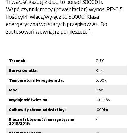
Trwałość każdej z diod to ponad 30000 h.
Współczynnik mocy (power factor) wynosi PF>0,5.
Ilość cykli włącz/wyłącz to 50000. Klasa
energetyczna wg starych przepisów A+. Do
zastosowań wewnątrz pomieszczeń.
Trzonek:
GU10
Barwa światła:
Biała
Temperatura barwy światła:
6500K
Moc:
10W
Wydajność świetlna:
100lm/W
Całkowity strumień świetlny:
1000lm
Klasa efektywności energetycznej
F
2019/2015: