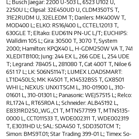
L; Busch Jaegar: 2200 U-503 L, 6523 U102 U,
2250U L; Clipsal: 32E450UD U, CLDM350TS T,
31E2RUDM U, 32ELEDM T; Danlers: MK400W T,
MOD400 L; ELKO: RS16/400 L, CCTEL12013 T,
630GLE T; Eltako: EUD61N PN-UC L/T; EUCHIPS:
Walldim 105 L; Gira: 30500 T, 3070 T, System
2000; Hamilton: KPQX40 L, H-GDM250W VA T, 741
XLEDITB100; Jung: 244 EX L, 266 GDE L, 254 UDE
T; Legrand: 78405 L, 281080 T, Cat 400T T, Niloe 6
651 17 L; LK: 506N5114T; LUMEX LOADSMART:
LT1D450LS; MK: K4501 T, K14532BSS T, GX8501
WHI L; NEXUS: UNXIT5GM L, 310-01900 L, 310-
01601 L, 310-01301 L; Panasonic: WEJ57515 L; Relco:
RL1724 L, RT65R0A L; Schneider: ALB45192 L,
E8331RD250_WG_C1 T, MTN577199 T, MTN5135-
0000 L, CCT011533 T, WDE002311 T, WDE002319
T, E3031HD U; SAL: SDA450 T, SDD350TCM T;
Simon: BMS9T.01; Star Trading 399-01 L; Timex: So-