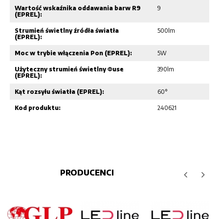
Wartość wskaźnika oddawania barw R9
9
(EPREL):
Strumień świetlny źródła światła
500lm
(EPREL):
Moc w trybie włączenia Pon (EPREL):
5W
Użyteczny strumień świetlny Φuse
390lm
(EPREL):
Kąt rozsyłu światła (EPREL):
60°
Kod produktu:
240621
PRODUCENCI