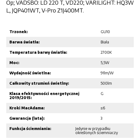
Op; VADSBO: LD 220 T, VD220; VARILIGHT: HQ3W
L, JQP401WT, V-Pro Z1J400MT.
Trzonek:
GU10
Barwa światła:
Biała
Temperatura barwy światła:
2700K
Moc:
5,5W
Wydajność świetlna:
91lm/W
Całkowity strumień świetlny:
500lm
Klasa efektywności energetycznej
G
2019/2015:
Kroki MacAdama:
≤6
Gwarancja (lata):
3
Funkcja ściemniania:
Jedynie w przypadku
określonych ściemniaczy