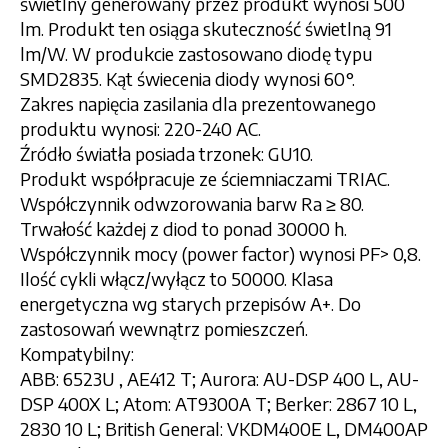
świetlny generowany przez produkt wynosi 500
lm. Produkt ten osiąga skuteczność świetlną 91
lm/W. W produkcie zastosowano diodę typu
SMD2835. Kąt świecenia diody wynosi 60°.
Zakres napięcia zasilania dla prezentowanego
produktu wynosi: 220-240 AC.
Źródło światła posiada trzonek: GU10.
Produkt współpracuje ze ściemniaczami TRIAC.
Współczynnik odwzorowania barw Ra ≥ 80.
Trwałość każdej z diod to ponad 30000 h.
Współczynnik mocy (power factor) wynosi PF> 0,8.
Ilość cykli włącz/wyłącz to 50000. Klasa
energetyczna wg starych przepisów A+. Do
zastosowań wewnątrz pomieszczeń.
Kompatybilny:
ABB: 6523U , AE412 T; Aurora: AU-DSP 400 L, AU-
DSP 400X L; Atom: AT9300A T; Berker: 2867 10 L,
2830 10 L; British General: VKDM400E L, DM400AP