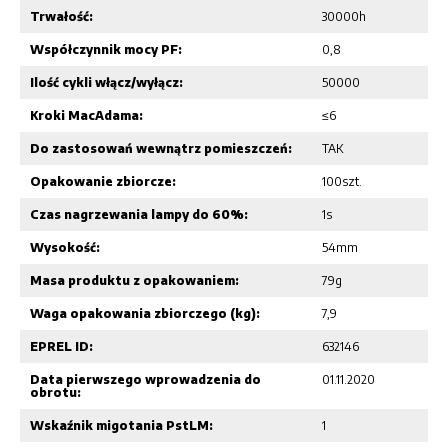
Trwałość:
30000h
Współczynnik mocy PF:
0,8
Ilość cykli włącz/wyłącz:
50000
Kroki MacAdama:
≤6
Do zastosowań wewnątrz pomieszczeń:
TAK
Opakowanie zbiorcze:
100szt.
Czas nagrzewania lampy do 60%:
1s
Wysokość:
54mm
Masa produktu z opakowaniem:
79g
Waga opakowania zbiorczego (kg):
7,9
EPREL ID:
632146
Data pierwszego wprowadzenia do
01.11.2020
obrotu:
Wskaźnik migotania PstLM:
1