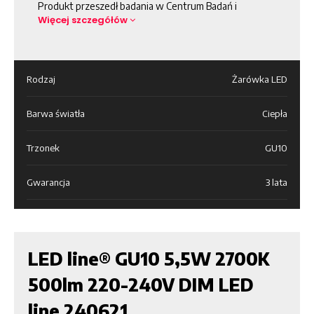
Produkt przeszedł badania w Centrum Badań i
Więcej szczegółów
Rodzaj
Żarówka LED
Barwa światła
Ciepła
Trzonek
GU10
Gwarancja
3 lata
LED line® GU10 5,5W 2700K
500lm 220-240V DIM LED
line 240621