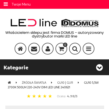
Twoje Menu
Właścicielem sklepu jest firma DOMUS - autoryzowany
dystrybutor marki LED line
0
Kategorie
ŹRÓDŁA ŚWIATŁA
GU10 | GU11
GU10 5,5W
2700K 500LM 220-240V DIM LED LINE 240621
Ocena:
4.98/5