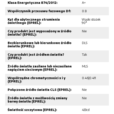
Klasa Energetyczna 874/2012:
A+
Współczynnik przesuwu fazowego Df:
0.8
Kąt dla użytecznego strumienia
Wąski stożek
świetlnego (EPREL):
90°
Czy produkt jest wyposażony w źródło
Nie
światła? (EPREL):
Bezkierunkowe lub kierunkowe źródło
DLS
światła (EPREL):
Czy produkt jest źródłem światła?
Tak
(EPREL):
Źródło światła zasilane lub niezasilane
MLS
napięciem sieciowym (EPREL):
Współrzędne chromatyczności x i y
0.46|0.411
(EPREL):
Połączone źródło światła CLS (EPREL):
Nie
Źródło światła z możliwością zmiany
Nie
barwy światła (EPREL):
Światłość szczytowa (EPREL):
433cd