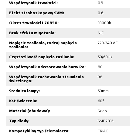
Współczynnik trwałości:
0.9
Efekt stroboskopowy SVM:
0.6
Okres trwałości L70B50:
30000h
Brak efektu migotania:
NIE
Napięcie zasilania, rodzaj napięcia
220-240 AC
zasilania:
Częstotliwość napięcia zasilania:
50/60Hz
Współczynnik odwzorowania barw Ra:
80
Współczynnik zachowania strumienia
96
świetlnego:
Średnica lampy:
50mm
Kąt świecenia:
60°
Materiał (obudowa):
Szkło
Typ diody:
SMD2835
Kompatybilny typ ściemniacza:
TRIAC