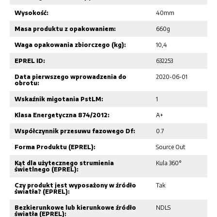
Wysokość:
40mm
Masa produktu z opakowaniem:
660g
Waga opakowania zbiorczego (kg):
10,4
EPREL ID:
632253
Data pierwszego wprowadzenia do
2020-06-01
obrotu:
Wskaźnik migotania PstLM:
1
Klasa Energetyczna 874/2012:
A+
Współczynnik przesuwu fazowego Df:
0.7
Forma Produktu (EPREL):
Source Out
Kąt dla użytecznego strumienia
Kula 360°
świetlnego (EPREL):
Czy produkt jest wyposażony w źródło
Tak
światła? (EPREL):
Bezkierunkowe lub kierunkowe źródło
NDLS
światła (EPREL):