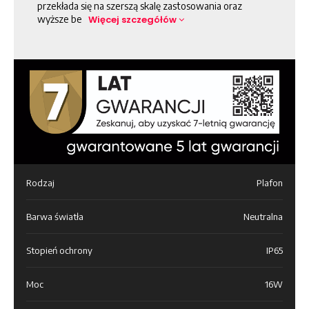
przekłada się na szerszą skalę zastosowania oraz
wyższe be
Więcej szczegółów
Rodzaj
Plafon
Barwa światła
Neutralna
Stopień ochrony
IP65
Moc
16W