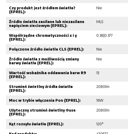
Czy produkt jest źródłem światła?
Nie
(EPREL):
Źródło światła zasilane lub niezasilane
MLS
napięciem sieciowym (EPREL):
Współrzędne chromatyczności x i y
0.38|0.377
(EPREL):
Połączone źródło światła CLS (EPREL):
Nie
Źródło światła z możliwością zmiany
Nie
barwy światła (EPREL):
Wartość wskaźnika oddawania barw R9
13
(EPREL):
Strumień świetlny źródła światła
2080lm
(EPREL):
Moc w trybie włączenia Pon (EPREL):
16W
Użyteczny strumień świetlny Φuse
2080lm
(EPREL):
Kąt rozsyłu światła (EPREL):
120°
Kod produktu:
470577