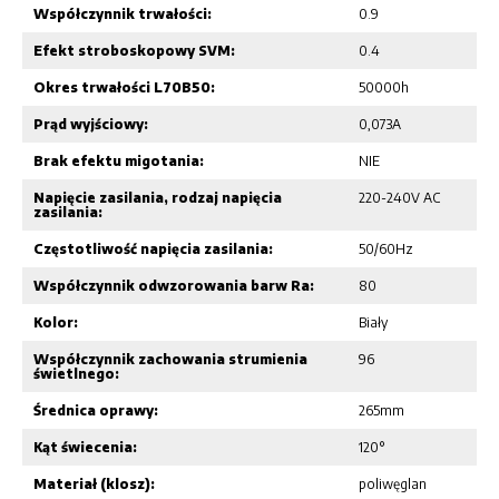
Współczynnik trwałości:
0.9
Efekt stroboskopowy SVM:
0.4
Okres trwałości L70B50:
50000h
Prąd wyjściowy:
0,073A
Brak efektu migotania:
NIE
Napięcie zasilania, rodzaj napięcia
220-240V AC
zasilania:
Częstotliwość napięcia zasilania:
50/60Hz
Współczynnik odwzorowania barw Ra:
80
Kolor:
Biały
Współczynnik zachowania strumienia
96
świetlnego:
Średnica oprawy:
265mm
Kąt świecenia:
120°
Materiał (klosz):
poliwęglan