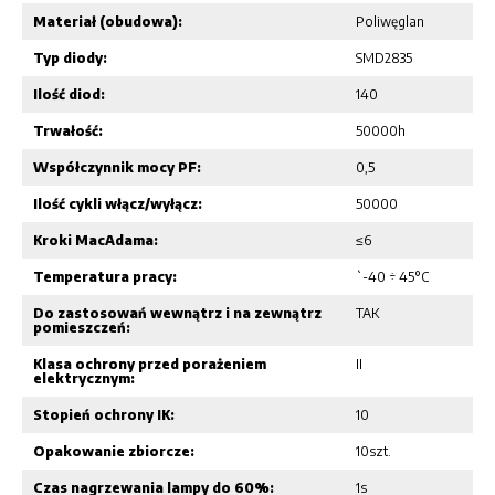
Materiał (obudowa):
Poliwęglan
Typ diody:
SMD2835
Ilość diod:
140
Trwałość:
50000h
Współczynnik mocy PF:
0,5
Ilość cykli włącz/wyłącz:
50000
Kroki MacAdama:
≤6
Temperatura pracy:
`-40 ÷ 45°C
Do zastosowań wewnątrz i na zewnątrz
TAK
pomieszczeń:
Klasa ochrony przed porażeniem
II
elektrycznym:
Stopień ochrony IK:
10
Opakowanie zbiorcze:
10szt.
Czas nagrzewania lampy do 60%:
1s