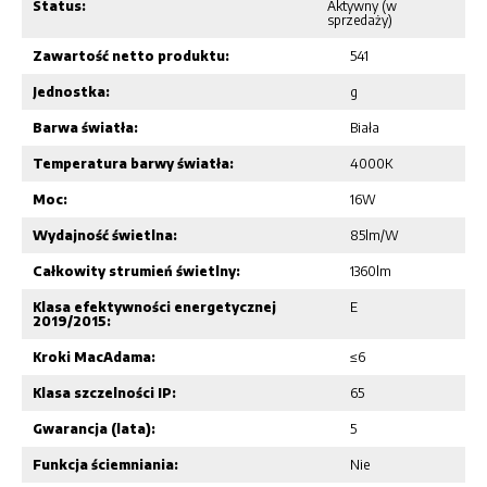
Status:
Aktywny (w
sprzedaży)
Zawartość netto produktu:
541
Jednostka:
g
Barwa światła:
Biała
Temperatura barwy światła:
4000K
Moc:
16W
Wydajność świetlna:
85lm/W
Całkowity strumień świetlny:
1360lm
Klasa efektywności energetycznej
E
2019/2015:
Kroki MacAdama:
≤6
Klasa szczelności IP:
65
Gwarancja (lata):
5
Funkcja ściemniania:
Nie