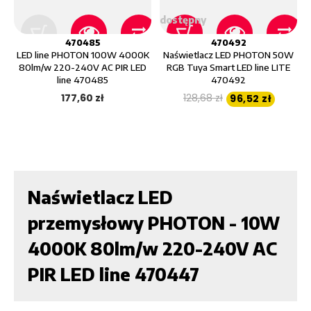
dostępny
470485
470492
LED line PHOTON 100W 4000K
Naświetlacz LED PHOTON 50W
80lm/w 220-240V AC PIR LED
RGB Tuya Smart LED line LITE
line 470485
470492
177,60 zł
128,68 zł
96,52 zł
Naświetlacz LED
przemysłowy PHOTON - 10W
4000K 80lm/w 220-240V AC
PIR LED line 470447