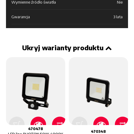
Wymienne źródło światła
Nie
Gwarancja
3 lata
Ukryj warianty produktu
470478
470348