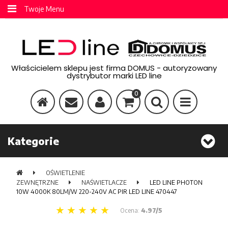
Twoje Menu
Właścicielem sklepu jest firma DOMUS - autoryzowany
dystrybutor marki LED line
0
Kategorie
OŚWIETLENIE
ZEWNĘTRZNE
NAŚWIETLACZE
LED LINE PHOTON
10W 4000K 80LM/W 220-240V AC PIR LED LINE 470447
Ocena:
4.97/5