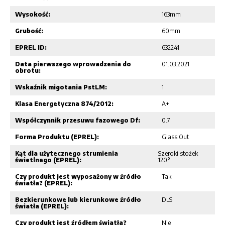
Wysokość:
163mm
Grubość:
60mm
EPREL ID:
632241
Data pierwszego wprowadzenia do
01.03.2021
obrotu:
Wskaźnik migotania PstLM:
1
Klasa Energetyczna 874/2012:
A+
Współczynnik przesuwu fazowego Df:
0.7
Forma Produktu (EPREL):
Glass Out
Kąt dla użytecznego strumienia
Szeroki stożek
świetlnego (EPREL):
120°
Czy produkt jest wyposażony w źródło
Tak
światła? (EPREL):
Bezkierunkowe lub kierunkowe źródło
DLS
światła (EPREL):
Czy produkt jest źródłem światła?
Nie