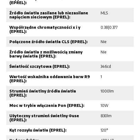
(EPREL):
Źródło światła zasilane lub niezasilane
MLS
napięciem sieciowym (EPREL):
Współrzędne chromatyczności x i y
0.38|0.377
(EPREL):
Połączone źródło światła CLS (EPREL):
Nie
Źródło światła z możliwością zmiany
Nie
barwy światła (EPREL):
Światłość szczytowa (EPREL):
346cd
Wartość wskaźnika oddawania barw R9
1
(EPREL):
Strumień świetlny źródła światła
1000lm
(EPREL):
Moc w trybie włączenia Pon (EPREL):
10W
Użyteczny strumień świetlny Φuse
830lm
(EPREL):
Kąt rozsyłu światła (EPREL):
120°