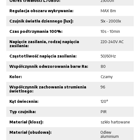
Okres trwałości L70B50:
25000h
Regulacja obszaru wykrywania:
MAX 8m
Czujnik światła dziennego [lux]:
5lx - 2000lx
Czas podtrzymania 100%:
10s - 10min
Napięcie zasilania, rodzaj napięcia
220-240V AC
zasilania:
Częstotliwość napięcia zasilania:
50/60Hz
Współczynnik odwzorowania barw Ra:
80
Kolor:
Czarny
Współczynnik zachowania strumienia
96
świetlnego:
Kąt świecenia:
120°
Typ czujnika:
PIR
Materiał (klosz):
szkło hartowane
Materiał (obudowa):
Odlew
aluminium