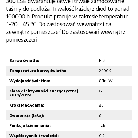
300 LSE gwarantuje łatwe i trwałe zamocowanie
taśmy do podłoża. Trwałość każdej z diod to ponad
100000 h. Produkt pracuje w zakresie temperatur
`-20 ÷ 45 °C. Do zastosowań wewnątrz i na
zewnątrz pomieszczeńDo zastosowań wewnątrz
pomieszczeń
Barwa światła:
Biała
Temperatura barwy światła:
2400K
Wydajność świetlna:
83lm/W
Klasa efektywności energetycznej
G
2019/2015:
Kroki MacAdama:
≤6
Gwarancja (lata):
3
Funkcja ściemniania:
Tak
Współczynnik trwałości:
0.9