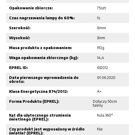
Opakowanie zbiorcze:
75szt.
Czas nagrzewania lampy do 60%:
1s
Szerokość:
8mm
Wysokość:
3mm
Masa produktu z opakowaniem:
192g
Waga opakowania zbiorczego (kg):
14,4
EPREL ID:
632012
Data pierwszego wprowadzenia do
01.06.2020
obrotu:
Klasa Energetyczna 874/2012:
A+
Forma Produktu (EPREL):
Dotyczy 50cm
taśmy
Kąt dla użytecznego strumienia
Kula 360°
świetlnego (EPREL):
Czy produkt jest wyposażony w źródło
Nie
światła? (EPREL):