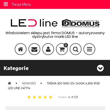
Twoje Menu
Właścicielem sklepu jest firma DOMUS - autoryzowany
dystrybutor marki LED line
0
Kategorie
NOWOŚCI
TAŚMA 300 SMD 12V 2400K 4,8W IP65
LED LINE 247774
Ocena:
4.97/5