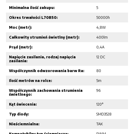
Minimalna ilość zakupu:
5
Okres trwałości L70B50:
50000h
Moc (metr):
4,8W
Całkowity strumień świetlny (metr):
400lm
Prąd (metr):
0,4A
Napięcie zasilania, rodzaj napięcia
12 DC
zasilania:
Współczynnik odwzorowania barw Ra:
80
Ilość metrów na rolce:
5m
Współczynnik zachowania strumienia
96
świetlnego:
Kąt świecenia:
120°
Typ diody:
SMD3528
Nieściemnialna:
TAK
Kompatybilny typ ściemniacza:
PWM