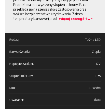
Produkt ma podwyższony stopień ochrony IP, co
przekłada się na szerszą skalę zastosowania oraz
wyższe bezpieczeństwo użytkowania. Zakres
temperatury barwowej prod
Więcej szczegółów
Rodzaj
Taśma LED
Barwa światła
Ciepła
Napięcie zasilania
12V
Stopień ochrony
IP65
Moc
4,8W/m
Gwarancja
3 lata