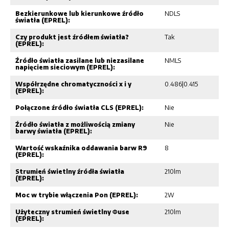
Bezkierunkowe lub kierunkowe źródło
NDLS
światła (EPREL):
Czy produkt jest źródłem światła?
Tak
(EPREL):
Źródło światła zasilane lub niezasilane
NMLS
napięciem sieciowym (EPREL):
Współrzędne chromatyczności x i y
0.486|0.415
(EPREL):
Połączone źródło światła CLS (EPREL):
Nie
Źródło światła z możliwością zmiany
Nie
barwy światła (EPREL):
Wartość wskaźnika oddawania barw R9
8
(EPREL):
Strumień świetlny źródła światła
210lm
(EPREL):
Moc w trybie włączenia Pon (EPREL):
2W
Użyteczny strumień świetlny Φuse
210lm
(EPREL):