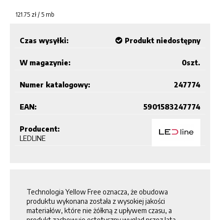
121.75
zł /
5
mb
Czas wysyłki:
Produkt niedostępny
W magazynie:
0
szt.
Numer katalogowy:
247774
EAN:
5901583247774
Producent:
LEDLINE
Technologia Yellow Free oznacza, że obudowa
produktu wykonana została z wysokiej jakości
materiałów, które nie żółkną z upływem czasu, a
produkt zachowuje estetyczny wygląd przez lata.