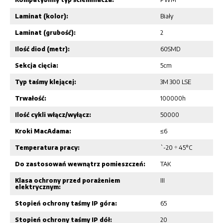
Laminat (kolor):
Biały
Laminat (grubość):
2
Ilość diod (metr):
60SMD
Sekcja cięcia:
5cm
Typ taśmy klejącej:
3M 300 LSE
Trwałość:
100000h
Ilość cykli włącz/wyłącz:
50000
Kroki MacAdama:
≤6
Temperatura pracy:
`-20 ÷ 45°C
Do zastosowań wewnątrz pomieszczeń:
TAK
Klasa ochrony przed porażeniem
III
elektrycznym:
Stopień ochrony taśmy IP góra:
65
Stopień ochrony taśmy IP dół:
20