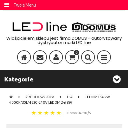
Twoje Menu
Właścicielem sklepu jest firma DOMUS - autoryzowany
dystrybutor marki LED line
0
Kategorie
ŹRÓDŁA ŚWIATŁA
E14
LEDOM E14 2W
4000K 130LM 220-240V LEDOM 247897
Ocena:
4.98/5