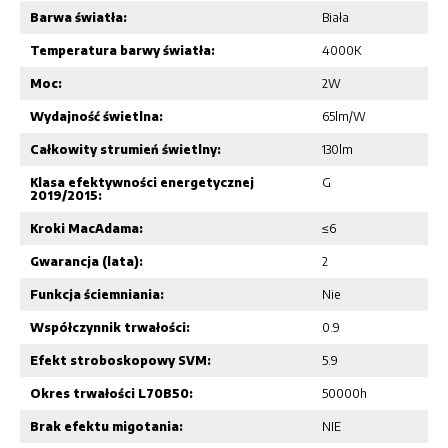
Barwa światła:
Biała
Temperatura barwy światła:
4000K
Moc:
2W
Wydajność świetlna:
65lm/W
Całkowity strumień świetlny:
130lm
Klasa efektywności energetycznej
G
2019/2015:
Kroki MacAdama:
≤6
Gwarancja (lata):
2
Funkcja ściemniania:
Nie
Współczynnik trwałości:
0.9
Efekt stroboskopowy SVM:
5.9
Okres trwałości L70B50:
50000h
Brak efektu migotania:
NIE