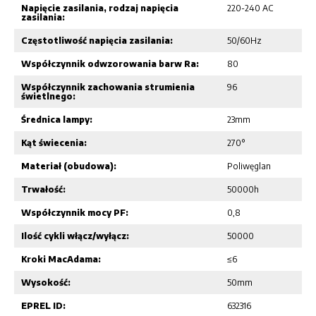
Napięcie zasilania, rodzaj napięcia
220-240 AC
zasilania:
Częstotliwość napięcia zasilania:
50/60Hz
Współczynnik odwzorowania barw Ra:
80
Współczynnik zachowania strumienia
96
świetlnego:
Średnica lampy:
23mm
Kąt świecenia:
270°
Materiał (obudowa):
Poliwęglan
Trwałość:
50000h
Współczynnik mocy PF:
0,8
Ilość cykli włącz/wyłącz:
50000
Kroki MacAdama:
≤6
Wysokość:
50mm
EPREL ID:
632316