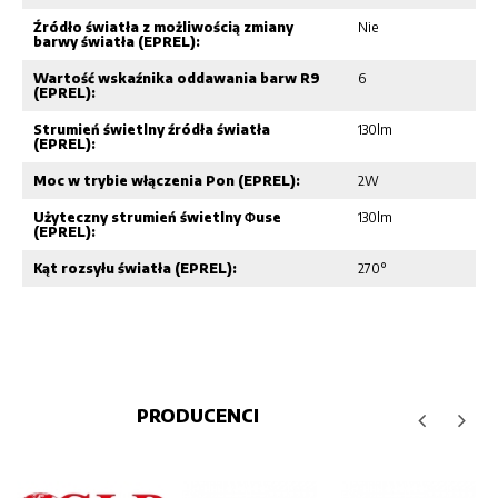
Źródło światła z możliwością zmiany
Nie
barwy światła (EPREL):
Wartość wskaźnika oddawania barw R9
6
(EPREL):
Strumień świetlny źródła światła
130lm
(EPREL):
Moc w trybie włączenia Pon (EPREL):
2W
Użyteczny strumień świetlny Φuse
130lm
(EPREL):
Kąt rozsyłu światła (EPREL):
270°
PRODUCENCI