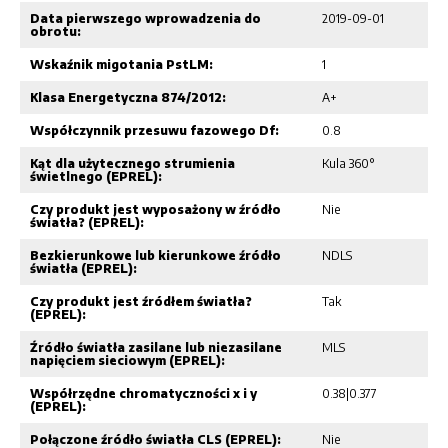
Data pierwszego wprowadzenia do
2019-09-01
obrotu:
Wskaźnik migotania PstLM:
1
Klasa Energetyczna 874/2012:
A+
Współczynnik przesuwu fazowego Df:
0.8
Kąt dla użytecznego strumienia
Kula 360°
świetlnego (EPREL):
Czy produkt jest wyposażony w źródło
Nie
światła? (EPREL):
Bezkierunkowe lub kierunkowe źródło
NDLS
światła (EPREL):
Czy produkt jest źródłem światła?
Tak
(EPREL):
Źródło światła zasilane lub niezasilane
MLS
napięciem sieciowym (EPREL):
Współrzędne chromatyczności x i y
0.38|0.377
(EPREL):
Połączone źródło światła CLS (EPREL):
Nie