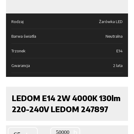
Rodzaj
Żarówka LED
Barwa światła
Neutralna
Trzonek
E14
Gwarancja
2 lata
LEDOM E14 2W 4000K 130lm
220-240V LEDOM 247897